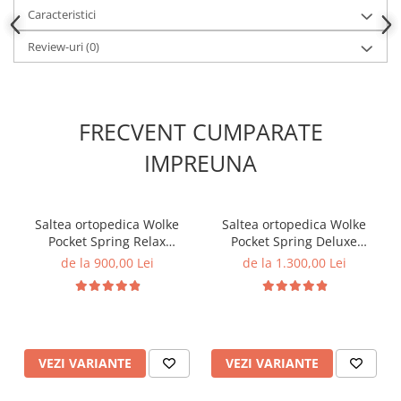
Caracteristici
Review-uri
(0)
FRECVENT CUMPARATE
IMPREUNA
Saltea ortopedica Wolke
Saltea ortopedica Wolke
Pocket Spring Relax
Pocket Spring Deluxe
160x200x20 cm, 17 cm
180x200x32 cm, cu arcuri
de la 900,00 Lei
de la 1.300,00 Lei
arcuri individuale tip Pocket
individuale, spuma
Spring, 3 cm spuma
poliuretanica de 2 cm si
poliuretanica, fermitate
spuma de confort de 5 cm,
moale
fermitate medie
VEZI VARIANTE
VEZI VARIANTE