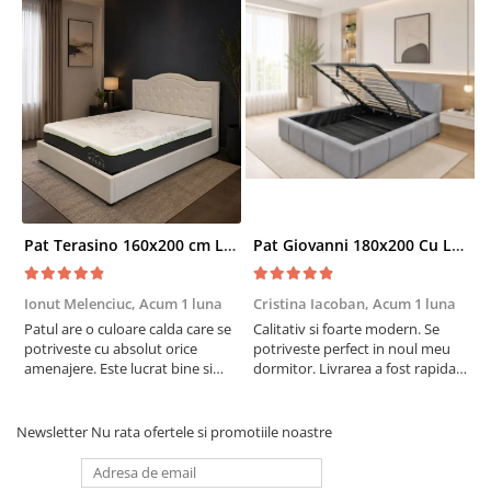
Pat Terasino 160x200 cm Lada Depozitare Tapitat Stofa Bej Somiera Inclusa
Pat Giovanni 180x200 Cu Lada De Depozitare Tapitat Catifea Gri Somiera Inclusa
Ionut Melenciuc,
Acum 1 luna
Cristina Iacoban,
Acum 1 luna
A
Patul are o culoare calda care se
Calitativ si foarte modern. Se
E
potriveste cu absolut orice
potriveste perfect in noul meu
e
amenajere. Este lucrat bine si
dormitor. Livrarea a fost rapida
S
suntem foarte multumiti de
si fara probleme. Recomand !
R
alegerea facuta. Va recomand cu
drag !
Newsletter
Nu rata ofertele si promotiile noastre