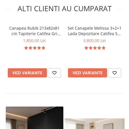
ALTI CLIENTI AU CUMPARAT
Canapea Rubik 213x82x81
Set Canapele Melissa 3+2+1
cm Tapiterie Catifea Gri
Lada Depozitare Catifea 51-
Inchis (cod AF 2423)
103 Gri
1.850,00 Lei
3.800,00 Lei
VEZI VARIANTE
VEZI VARIANTE