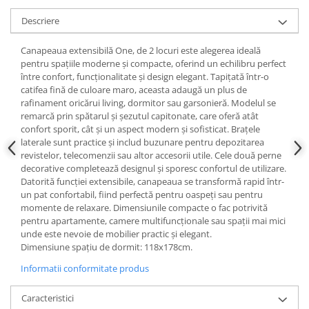
Descriere
Canapeaua extensibilă One, de 2 locuri este alegerea ideală
pentru spațiile moderne și compacte, oferind un echilibru perfect
între confort, funcționalitate și design elegant. Tapițată într-o
catifea fină de culoare maro, aceasta adaugă un plus de
rafinament oricărui living, dormitor sau garsonieră. Modelul se
remarcă prin spătarul și șezutul capitonate, care oferă atât
confort sporit, cât și un aspect modern și sofisticat. Brațele
laterale sunt practice și includ buzunare pentru depozitarea
revistelor, telecomenzii sau altor accesorii utile. Cele două perne
decorative completează designul și sporesc confortul de utilizare.
Datorită funcției extensibile, canapeaua se transformă rapid într-
un pat confortabil, fiind perfectă pentru oaspeți sau pentru
momente de relaxare. Dimensiunile compacte o fac potrivită
pentru apartamente, camere multifuncționale sau spații mai mici
unde este nevoie de mobilier practic și elegant.
Dimensiune spațiu de dormit: 118x178cm.
Informatii conformitate produs
Caracteristici