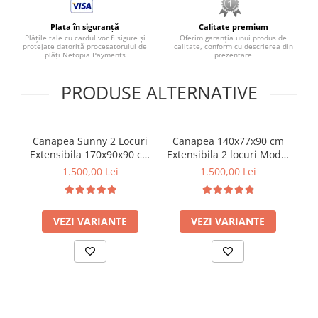
Plata în siguranță
Calitate premium
Plățile tale cu cardul vor fi sigure și
Oferim garanția unui produs de
protejate datorită procesatorului de
calitate, conform cu descrierea din
plăți Netopia Payments
prezentare
PRODUSE ALTERNATIVE
Canapea Sunny 2 Locuri
Canapea 140x77x90 cm
Extensibila 170x90x90 cm
Extensibila 2 locuri Model
1
Tapiterie Catifea Velvet
One Tapiterie Catifea Gri
1.500,00 Lei
1.500,00 Lei
Gri Deschis (cod:25092)
Inchis
VEZI VARIANTE
VEZI VARIANTE