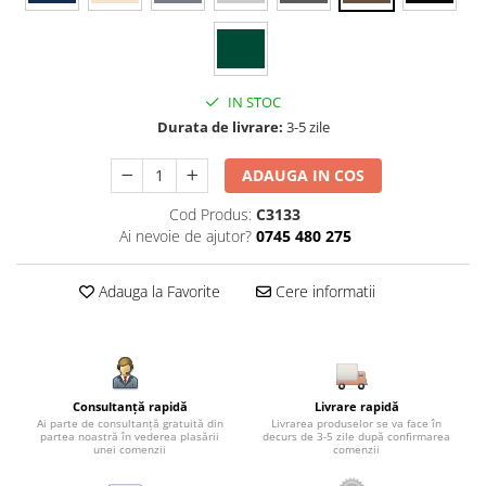
IN STOC
Durata de livrare:
3-5 zile
ADAUGA IN COS
Cod Produs:
C3133
Ai nevoie de ajutor?
0745 480 275
Adauga la Favorite
Cere informatii
Consultanță rapidă
Livrare rapidă
Ai parte de consultanță gratuită din
Livrarea produselor se va face în
partea noastră în vederea plasării
decurs de 3-5 zile după confirmarea
unei comenzii
comenzii