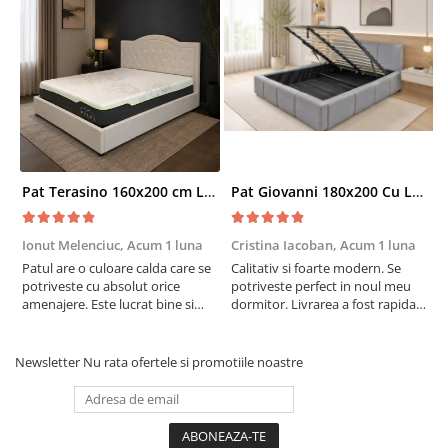
Pat Terasino 160x200 cm Lada Depozitare Tapitat Stofa Bej Somiera Inclusa
Pat Giovanni 180x200 Cu Lada De Depozitare Tapitat Catifea Gri Somiera Inclusa
Ionut Melenciuc,
Acum 1 luna
Cristina Iacoban,
Acum 1 luna
A
Patul are o culoare calda care se
Calitativ si foarte modern. Se
E
potriveste cu absolut orice
potriveste perfect in noul meu
e
amenajere. Este lucrat bine si
dormitor. Livrarea a fost rapida
S
suntem foarte multumiti de
si fara probleme. Recomand !
R
alegerea facuta. Va recomand cu
drag !
Newsletter
Nu rata ofertele si promotiile noastre