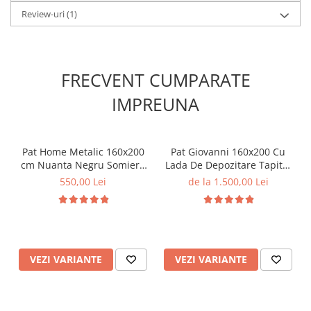
Review-uri
(1)
FRECVENT CUMPARATE
IMPREUNA
Pat Home Metalic 160x200
Pat Giovanni 160x200 Cu
cm Nuanta Negru Somiera
Lada De Depozitare Tapitat
Inclusa MB26
Catifea Gri Somiera Inclusa
550,00 Lei
de la 1.500,00 Lei
VEZI VARIANTE
VEZI VARIANTE