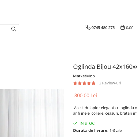
0745 480 275
0,00
b
Oglinda Bijou 42x160x
MarketMob
2 Review-uri
800,00 Lei
Acest dulapior elegant cu oglinda of
ar fi inele, coliere, ceasuri, bratari
IN STOC
Durata de livrare:
1-3 zile