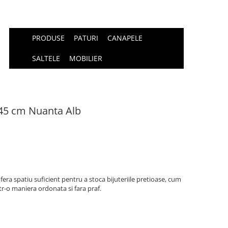
PRODUSE
PATURI
CANAPELE
SALTELE
MOBILIER
45 cm Nuanta Alb
era spatiu suficient pentru a stoca bijuteriile pretioase, cum
 intr-o maniera ordonata si fara praf.