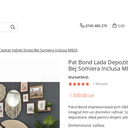
0745 480 275
0,00
pitat Velvet Stripe Bej Somiera Inclusa MB33
Pat Bond Lada Depozit
Bej Somiera Inclusa 
MarketMob
1 Review
1.500,00 Lei
Patul Bond impresionează prin tăbli
integrat într-un dormitor rafinat. 
depozitare, ideal pentru lenjerii, pi
Dimensiune saltea
: