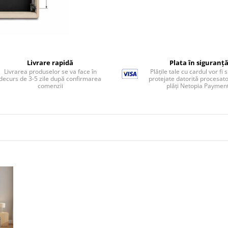
Livrare rapidă
Plata în siguranț
Livrarea produselor se va face în
Plățile tale cu cardul vor fi 
decurs de 3-5 zile după confirmarea
protejate datorită procesato
comenzii
plăți Netopia Paymen