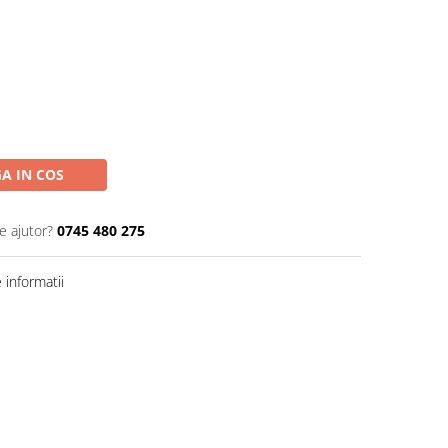
A IN COS
e ajutor?
0745 480 275
informatii