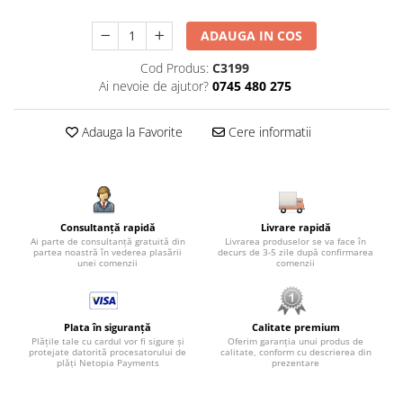
ADAUGA IN COS
Cod Produs:
C3199
Ai nevoie de ajutor?
0745 480 275
Adauga la Favorite
Cere informatii
Consultanță rapidă
Livrare rapidă
Ai parte de consultanță gratuită din
Livrarea produselor se va face în
partea noastră în vederea plasării
decurs de 3-5 zile după confirmarea
unei comenzii
comenzii
Plata în siguranță
Calitate premium
Plățile tale cu cardul vor fi sigure și
Oferim garanția unui produs de
protejate datorită procesatorului de
calitate, conform cu descrierea din
plăți Netopia Payments
prezentare