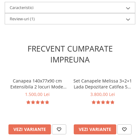
Caracteristici
Review-uri
(1)
FRECVENT CUMPARATE
IMPREUNA
Canapea 140x77x90 cm
Set Canapele Melissa 3+2+1
Extensibila 2 locuri Model
Lada Depozitare Catifea 51-
One Tapiterie Catifea Gri
103 Gri
1.500,00 Lei
3.800,00 Lei
Inchis
VEZI VARIANTE
VEZI VARIANTE