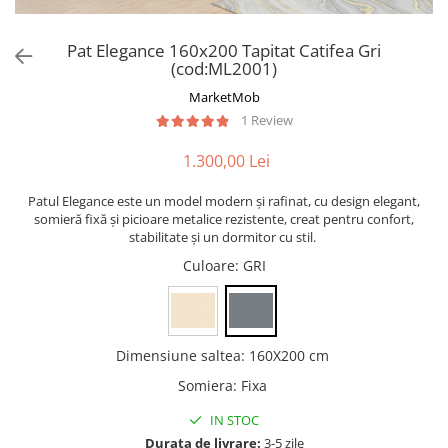
Pat Elegance 160x200 Tapitat Catifea Gri
(cod:ML2001)
MarketMob
1 Review
1.300,00 Lei
Patul Elegance este un model modern și rafinat, cu design elegant,
somieră fixă și picioare metalice rezistente, creat pentru confort,
stabilitate și un dormitor cu stil.
Culoare
: GRI
Dimensiune saltea
:
160X200 cm
Somiera
:
Fixa
IN STOC
Durata de livrare:
3-5 zile