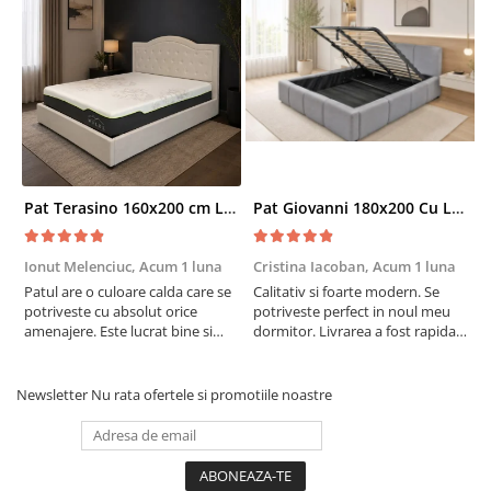
Pat Terasino 160x200 cm Lada Depozitare Tapitat Stofa Bej Somiera Inclusa
Pat Giovanni 180x200 Cu Lada De Depozitare Tapitat Catifea Gri Somiera Inclusa
Ionut Melenciuc,
Acum 1 luna
Cristina Iacoban,
Acum 1 luna
A
Patul are o culoare calda care se
Calitativ si foarte modern. Se
E
potriveste cu absolut orice
potriveste perfect in noul meu
e
amenajere. Este lucrat bine si
dormitor. Livrarea a fost rapida
S
suntem foarte multumiti de
si fara probleme. Recomand !
R
alegerea facuta. Va recomand cu
drag !
Newsletter
Nu rata ofertele si promotiile noastre