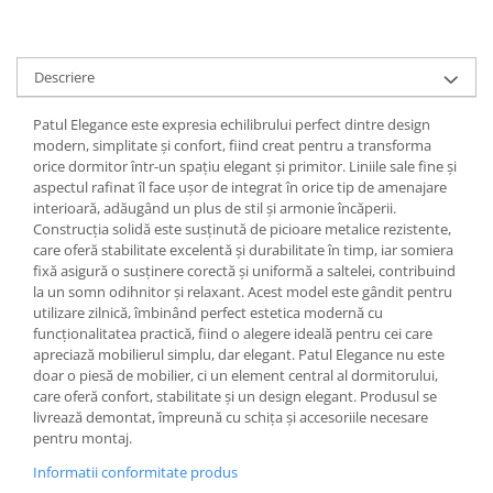
Descriere
Patul Elegance este expresia echilibrului perfect dintre design
modern, simplitate și confort, fiind creat pentru a transforma
orice dormitor într-un spațiu elegant și primitor. Liniile sale fine și
aspectul rafinat îl face ușor de integrat în orice tip de amenajare
interioară, adăugând un plus de stil și armonie încăperii.
Construcția solidă este susținută de picioare metalice rezistente,
care oferă stabilitate excelentă și durabilitate în timp, iar somiera
fixă asigură o susținere corectă și uniformă a saltelei, contribuind
la un somn odihnitor și relaxant. Acest model este gândit pentru
utilizare zilnică, îmbinând perfect estetica modernă cu
funcționalitatea practică, fiind o alegere ideală pentru cei care
apreciază mobilierul simplu, dar elegant. Patul Elegance nu este
doar o piesă de mobilier, ci un element central al dormitorului,
care oferă confort, stabilitate și un design elegant. Produsul se
livrează demontat, împreună cu schița și accesoriile necesare
pentru montaj.
Informatii conformitate produs