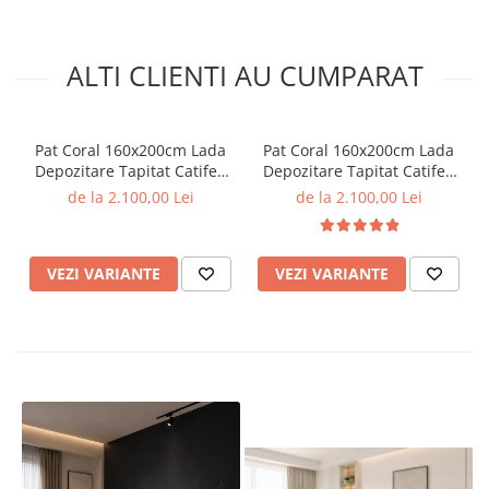
ALTI CLIENTI AU CUMPARAT
Pat Coral 160x200cm Lada
Pat Coral 160x200cm Lada
Depozitare Tapitat Catifea
Depozitare Tapitat Catifea
Gri Somiera Inclusa ( ML
bej Somiera Inclusa ( ML
de la 2.100,00 Lei
de la 2.100,00 Lei
2526 )
2526 )
VEZI VARIANTE
VEZI VARIANTE