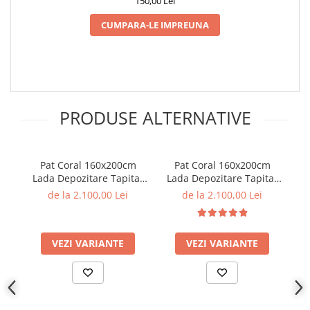
150,00 Lei
CUMPARA-LE IMPREUNA
PRODUSE ALTERNATIVE
Pat Coral 160x200cm
Pat Coral 160x200cm
P
Lada Depozitare Tapitat
Lada Depozitare Tapitat
Catifea Gri Somiera
Catifea bej Somiera
De
de la 2.100,00 Lei
de la 2.100,00 Lei
Inclusa ( ML 2526 )
Inclusa ( ML 2526 )
VEZI VARIANTE
VEZI VARIANTE