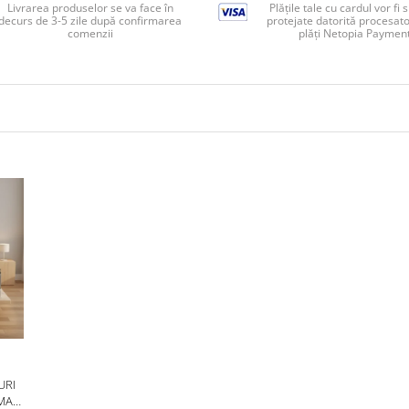
Livrarea produselor se va face în
Plățile tale cu cardul vor fi 
decurs de 3-5 zile după confirmarea
protejate datorită procesato
comenzii
plăți Netopia Paymen
URI
MA