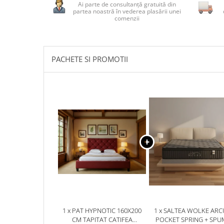
Ai parte de consultanță gratuită din
partea noastră în vederea plasării unei
comenzii
PACHETE SI PROMOTII
1 x PAT HYPNOTIC 160X200
1 x SALTEA WOLKE ARC
CM TAPITAT CATIFEA
POCKET SPRING + SPU