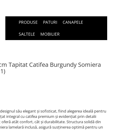
PRODUSE
PATURI
CANAPELE
SALTELE
MOBILIER
cm Tapitat Catifea Burgundy Somiera
1)
signul său elegant și sofisticat, fiind alegerea ideală pentru
at integral cu catifea premium și evidențiat prin detalii
 oferă atât confort, cât și durabilitate. Structura solidă din
miera lamelară inclusă, asigură susținerea optimă pentru un