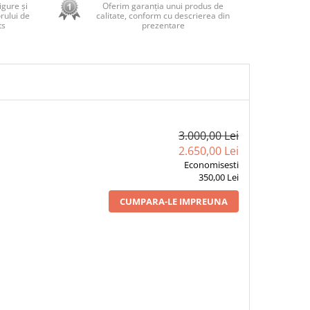
sigure și
Oferim garanția unui produs de
rului de
calitate, conform cu descrierea din
ts
prezentare
3.000,00 Lei
2.650,00 Lei
Economisesti
350,00 Lei
CUMPARA-LE IMPREUNA