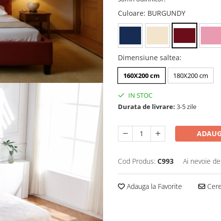
Culoare
: BURGUNDY
Dimensiune saltea
:
160X200 cm
180X200 cm
IN STOC
Durata de livrare:
3-5 zile
ADAUG
Cod Produs:
C993
Ai nevoie de
Adauga la Favorite
Cere 