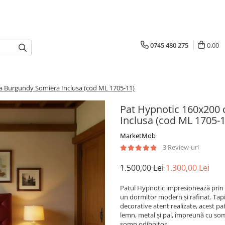
0745 480 275
0,00
ea Burgundy Somiera Inclusa (cod ML 1705-11)
Pat Hypnotic 160x200 
Inclusa (cod ML 1705-1
MarketMob
3 Review-uri
1.500,00 Lei
1.300,00 Lei
Patul Hypnotic impresionează prin de
un dormitor modern și rafinat. Tapiț
decorative atent realizate, acest pat
lemn, metal și pal, împreună cu so
somn odihnitor.