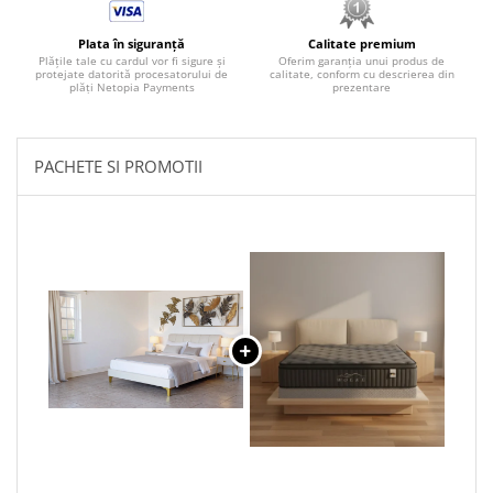
Plata în siguranță
Calitate premium
Plățile tale cu cardul vor fi sigure și
Oferim garanția unui produs de
protejate datorită procesatorului de
calitate, conform cu descrierea din
plăți Netopia Payments
prezentare
PACHETE SI PROMOTII