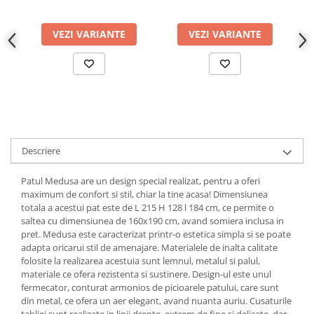
VEZI VARIANTE
VEZI VARIANTE
Descriere
Patul Medusa are un design special realizat, pentru a oferi
maximum de confort si stil, chiar la tine acasa! Dimensiunea
totala a acestui pat este de L 215 H 128 l 184 cm, ce permite o
saltea cu dimensiunea de 160x190 cm, avand somiera inclusa in
pret. Medusa este caracterizat printr-o estetica simpla si se poate
adapta oricarui stil de amenajare. Materialele de inalta calitate
folosite la realizarea acestuia sunt lemnul, metalul si palul,
materiale ce ofera rezistenta si sustinere. Design-ul este unul
fermecator, conturat armonios de picioarele patului, care sunt
din metal, ce ofera un aer elegant, avand nuanta auriu. Cusaturile
tabliei sunt realizate in linii drepte, extrem de fine si delicate, dar