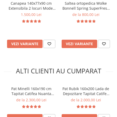
Canapea 140x77x90 cm
Saltea ortopedica Wolke
Extensibila 2 locuri Model
Bonnell Spring SuperFresh
One Tapiterie Catifea Gri
160x200x20 cm, 17 cm
1.500,00 Lei
de la 800,00 Lei
Inchis
arcuri individuale tip
Bonnell Spring, 3 cm spuma
poliuretanica, fermitate
moale
VEZI VARIANTE
VEZI VARIANTE
ALTI CLIENTI AU CUMPARAT
Pat Minelli 160x190 cm
Pat Rubik 160x200 Lada de
Tapitat Catifea Nuanta
Depozitare Tapitat Catifea
Crem Somiera Inclusa (cod
Gri (cod: ML2223)
de la 2.300,00 Lei
de la 2.000,00 Lei
RC65)