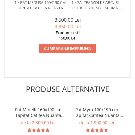
1 x PAT MEDUSA 160X190 CM
1 x SALTEA WOLKE ARCURI
TAPITAT CATIFEA NUANTA
POCKET SPRING + SPUMA
CREM SOMIERA INCLUSA
EURO TOP 180X200X28 CM
(COD 9925)
3.500,00 Lei
3.350,00 Lei
Economisesti
150,00 Lei
CUMPARA-LE IMPREUNA
PRODUSE ALTERNATIVE
Pat Minelli 160x190 cm
Pat Myra 160x190 cm
P
Tapitat Catifea Nuanta
Tapitat Catifea Nuanta
T
Crem Somiera Inclusa
Crem Somiera Inclusa
de la 2.300,00 Lei
de la 1.900,00 Lei
(cod RC65)
(cod RC80)