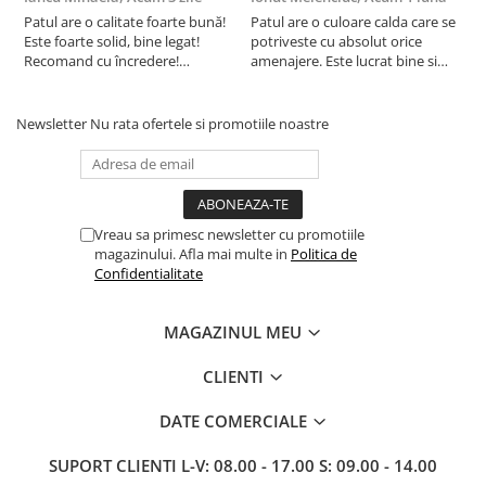
Patul are o calitate foarte bună!
Patul are o culoare calda care se
C
Este foarte solid, bine legat!
potriveste cu absolut orice
p
Recomand cu încredere!
amenajere. Este lucrat bine si
d
Raportul calitate/preț excelent.!
suntem foarte multumiti de
s
alegerea facuta. Va recomand cu
drag !
Newsletter
Nu rata ofertele si promotiile noastre
Vreau sa primesc newsletter cu promotiile
magazinului. Afla mai multe in
Politica de
Confidentialitate
MAGAZINUL MEU
CLIENTI
DATE COMERCIALE
SUPORT CLIENTI
L-V: 08.00 - 17.00 S: 09.00 - 14.00