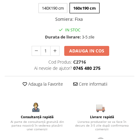
140X190 cm
160x190 cm
Somiera
:
Fixa
IN STOC
Durata de livrare:
3-5 zile
ADAUGA IN COS
Cod Produs:
C2716
Ai nevoie de ajutor?
0745 480 275
Adauga la Favorite
Cere informatii
Consultanță rapidă
Livrare rapidă
Ai parte de consultanță gratuită din
Livrarea produselor se va face în
partea noastră în vederea plasării
decurs de 3-5 zile după confirmarea
unei comenzii
comenzii