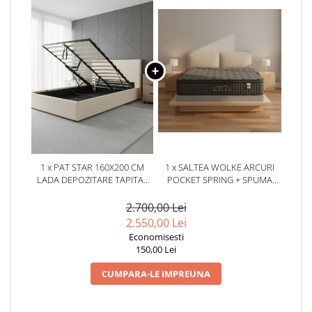
1 x PAT STAR 160X200 CM
1 x SALTEA WOLKE ARCURI
LADA DEPOZITARE TAPITAT
POCKET SPRING + SPUMA
CATIFEA CREM G28
EURO TOP 180X200X28 CM
2.700,00 Lei
2.550,00 Lei
Economisesti
150,00 Lei
CUMPARA-LE IMPREUNA