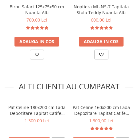
Birou Safari 125x75x50 cm
Noptiera ML-NS-7 Tapitata
Nuanta Alb
Stofa Teddy Nuanta Alb
700,00 Lei
600,00 Lei
ADAUGA IN COS
ADAUGA IN COS
ALTI CLIENTI AU CUMPARAT
Pat Celine 180x200 cm Lada
Pat Celine 160x200 cm Lada
Depozitare Tapitat Catifea
Depozitare Tapitat Catifea
Nuanta Ivory Somiera
Nuanta Gri Somiera Inclusa
1.300,00 Lei
1.300,00 Lei
Inclusa MB32
MB32