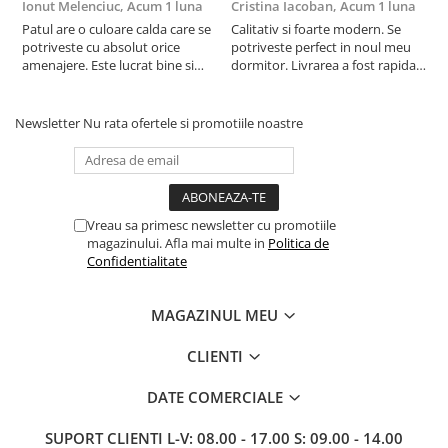
Ionut Melenciuc,
Acum 1 luna
Cristina Iacoban,
Acum 1 luna
A
Patul are o culoare calda care se
Calitativ si foarte modern. Se
E
potriveste cu absolut orice
potriveste perfect in noul meu
e
amenajere. Este lucrat bine si
dormitor. Livrarea a fost rapida
S
suntem foarte multumiti de
si fara probleme. Recomand !
R
alegerea facuta. Va recomand cu
drag !
Newsletter
Nu rata ofertele si promotiile noastre
Vreau sa primesc newsletter cu promotiile
magazinului. Afla mai multe in
Politica de
Confidentialitate
MAGAZINUL MEU
CLIENTI
DATE COMERCIALE
SUPORT CLIENTI
L-V: 08.00 - 17.00 S: 09.00 - 14.00