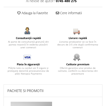
Ai nevoie de ajutor?
0745 480 275
Adauga la Favorite
Cere informatii
Consultanță rapidă
Livrare rapidă
Ai parte de consultanță gratuită din
Livrarea produselor se va face în
partea noastră în vederea plasării
decurs de 3-5 zile după confirmarea
unei comenzii
comenzii
Plata în siguranță
Calitate premium
Plățile tale cu cardul vor fi sigure și
Oferim garanția unui produs de
protejate datorită procesatorului de
calitate, conform cu descrierea din
plăți Netopia Payments
prezentare
PACHETE SI PROMOTII