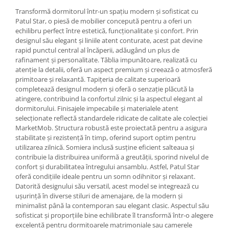
Transformă dormitorul într-un spațiu modern și sofisticat cu
Patul Star, o piesă de mobilier concepută pentru a oferi un
echilibru perfect între estetică, funcționalitate și confort. Prin
designul său elegant și liniile atent conturate, acest pat devine
rapid punctul central al încăperii, adăugând un plus de
rafinament și personalitate. Tăblia impunătoare, realizată cu
atenție la detalii, oferă un aspect premium și creează o atmosferă
primitoare și relaxantă. Tapițeria de calitate superioară
completează designul modern și oferă o senzație plăcută la
atingere, contribuind la confortul zilnic și la aspectul elegant al
dormitorului. Finisajele impecabile și materialele atent
selecționate reflectă standardele ridicate de calitate ale colecției
MarketMob. Structura robustă este proiectată pentru a asigura
stabilitate și rezistență în timp, oferind suport optim pentru
utilizarea zilnică. Somiera inclusă susține eficient salteaua și
contribuie la distribuirea uniformă a greutății, sporind nivelul de
confort și durabilitatea întregului ansamblu. Astfel, Patul Star
oferă condițiile ideale pentru un somn odihnitor și relaxant.
Datorită designului său versatil, acest model se integrează cu
ușurință în diverse stiluri de amenajare, de la modern și
minimalist până la contemporan sau elegant clasic. Aspectul său
sofisticat și proporțiile bine echilibrate îl transformă într-o alegere
excelentă pentru dormitoarele matrimoniale sau camerele