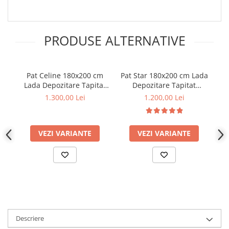
PRODUSE ALTERNATIVE
Pat Celine 180x200 cm
Pat Star 180x200 cm Lada
Lada Depozitare Tapitat
Depozitare Tapitat
Catifea Nuanta Ivory
Catifea Crem (cod:G28-
1.300,00 Lei
1.200,00 Lei
Somiera Inclusa MB32
01-ivory)
VEZI VARIANTE
VEZI VARIANTE
Descriere