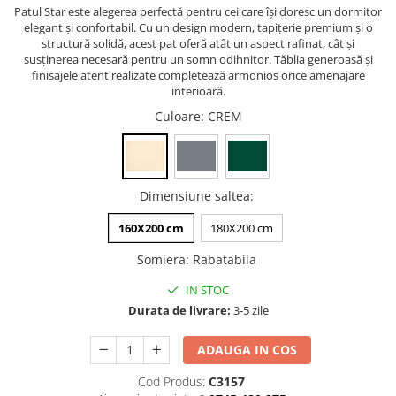
Patul Star este alegerea perfectă pentru cei care își doresc un dormitor
elegant și confortabil. Cu un design modern, tapițerie premium și o
structură solidă, acest pat oferă atât un aspect rafinat, cât și
susținerea necesară pentru un somn odihnitor. Tăblia generoasă și
finisajele atent realizate completează armonios orice amenajare
interioară.
Culoare
: CREM
Dimensiune saltea
:
160X200 cm
180X200 cm
Somiera
:
Rabatabila
IN STOC
Durata de livrare:
3-5 zile
ADAUGA IN COS
Cod Produs:
C3157