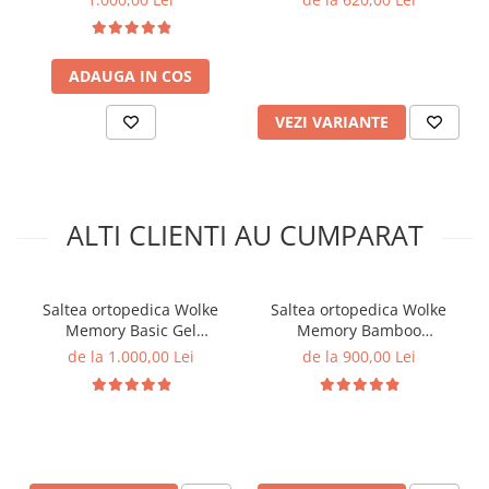
arcuri tip Bonnell + topper
spuma poliuretanica 3 cm,
fermitate moale
ADAUGA IN COS
VEZI VARIANTE
ALTI CLIENTI AU CUMPARAT
Saltea ortopedica Wolke
Saltea ortopedica Wolke
Memory Basic Gel
Memory Bamboo
160x200x23 cm, husa
180x200x20 cm, husa
de la 1.000,00 Lei
de la 900,00 Lei
detasabila cu fermoar, 1 cm
detasabila cu fermoar, 1 cm
spuma memory gel, 6 cm
spuma memory gel, 19 cm
spuma de comfort, 16 cm
spuma poliuretanica de
spuma poliuretanica ferma,
baza, fermitate medie
nivel fermitate medie