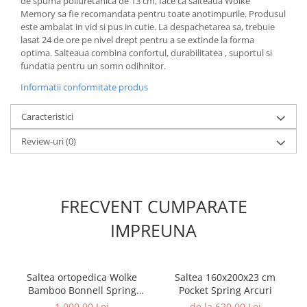
de spuma poliuretanica de 13 cm, face ca salteaua Wolke
Memory sa fie recomandata pentru toate anotimpurile. Produsul
este ambalat in vid si pus in cutie. La despachetarea sa, trebuie
lasat 24 de ore pe nivel drept pentru a se extinde la forma
optima. Salteaua combina confortul, durabilitatea , suportul si
fundatia pentru un somn odihnitor.
Informatii conformitate produs
Caracteristici
Review-uri
(0)
FRECVENT CUMPARATE
IMPREUNA
Saltea ortopedica Wolke
Saltea 160x200x23 cm
Bamboo Bonnell Spring
Pocket Spring Arcuri
Confort 180x200x23 cm, cu
1.000,00 Lei
de la 620,00 Lei