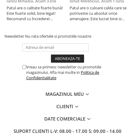
Iancu Mihaela,
Acum 3 zile
Ionut Melenciuc,
Acum 1 luna
C
Patul are o calitate foarte bună!
Patul are o culoare calda care se
C
Este foarte solid, bine legat!
potriveste cu absolut orice
p
Recomand cu încredere!
amenajere. Este lucrat bine si
d
Raportul calitate/preț excelent.!
suntem foarte multumiti de
s
alegerea facuta. Va recomand cu
drag !
Newsletter
Nu rata ofertele si promotiile noastre
Vreau sa primesc newsletter cu promotiile
magazinului. Afla mai multe in
Politica de
Confidentialitate
MAGAZINUL MEU
CLIENTI
DATE COMERCIALE
SUPORT CLIENTI
L-V: 08.00 - 17.00 S: 09.00 - 14.00