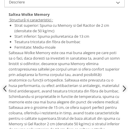
Descriere
Saltea Wolke Memory
Structură și caracteristici :
Strat superior: Spuma cu Memory si Gel Racitor de 2 cm
(densitate de 50 kg/mc)
Start inferior: Spuma poliuretanica de 13 cm
Tesatura tricotata din fibra de bumbac
Fermitate: Mediu-moale
Salteaua Wolke Memory
este cea mai buna alegere pe care poti
sa o faci, daca doresti sa investeti in sanatatea ta, avand un somn
linistit si odihnitor, deoarece spuma Memory elimina
contrapresiunea saltelei pe corpul uman si ofera confort superior
prin adaptarea la forma corpului tau, avand posibilităţi
anatomice cu funcţii ortopedice. Salteaua este prevazuta cu o
husa performanta, cu efect antibacterian si antialergic, materialul
fiind antiderapant, avand tesatura tricotata din fibra de bumbac.
Schimbandu-si proprietatile in functie de temperatura, spuma cu
memorie este cea mai buna alegere din punct de vedere medical.
Salteaua are o grosime de 15 cm, ce ofera suport perfect pentru
coloana, oferindu-i rezistenta in timp, avand toate caracteristicile
pentru o calitate superioara.Stratul de baza alcatuit din spuma cu
Memory si Gel Racitor 2 cm (densitate 50 kg/mc) si stratul inferior