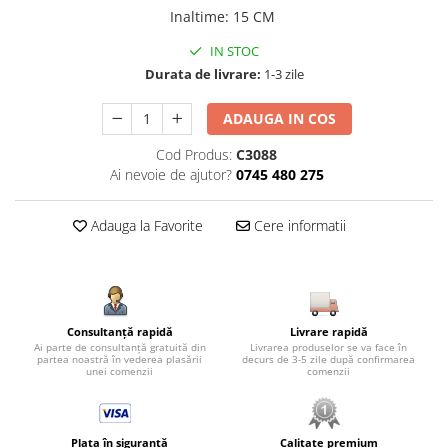
Inaltime
:
15 CM
IN STOC
Durata de livrare:
1-3 zile
ADAUGA IN COS
Cod Produs:
C3088
Ai nevoie de ajutor?
0745 480 275
Adauga la Favorite
Cere informatii
Consultanță rapidă
Livrare rapidă
Ai parte de consultanță gratuită din
Livrarea produselor se va face în
partea noastră în vederea plasării
decurs de 3-5 zile după confirmarea
unei comenzii
comenzii
Plata în siguranță
Calitate premium