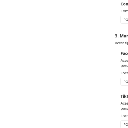
Com
Comp
PO
3. Ma
Acest ti
Fac
Aces
pers
Loca
PO
Tik
Aces
pers
Loca
PO