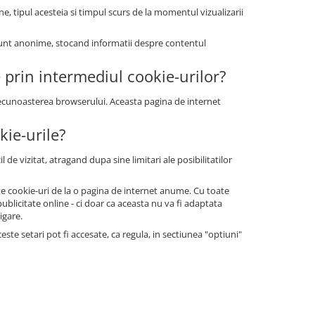
ne, tipul acesteia si timpul scurs de la momentul vizualizarii
le sunt anonime, stocand informatii despre contentul
e prin intermediul cookie-urilor?
 recunoasterea browserului. Aceasta pagina de internet
kie-urile?
 de vizitat, atragand dupa sine limitari ale posibilitatilor
tate cookie-uri de la o pagina de internet anume. Cu toate
blicitate online - ci doar ca aceasta nu va fi adaptata
igare.
te setari pot fi accesate, ca regula, in sectiunea "optiuni"