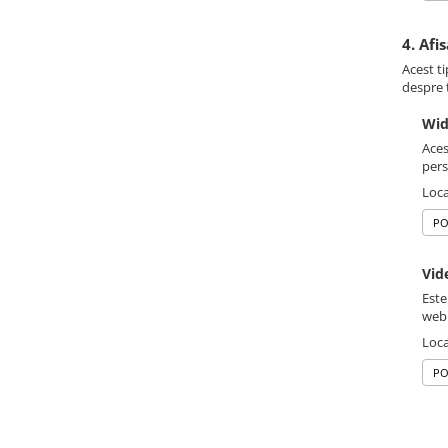
4. Afi
Acest ti
despre t
Wid
Aces
pers
Loca
PO
Vid
Este
web
Loca
PO