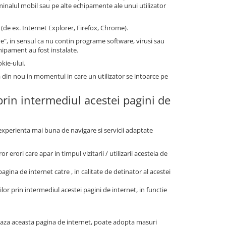
minalul mobil sau pe alte echipamente ale unui utilizator
(de ex. Internet Explorer, Firefox, Chrome).
", in sensul ca nu contin programe software, virusi sau
chipament au fost instalate.
kie-ului.
a din nou in momentul in care un utilizator se intoarce pe
 prin intermediul acestei pagini de
o experienta mai buna de navigare si servicii adaptate
r erori care apar in timpul vizitarii / utilizarii acesteia de
agina de internet catre , in calitate de detinator al acestei
ilor prin intermediul acestei pagini de internet, in functie
zeaza aceasta pagina de internet, poate adopta masuri