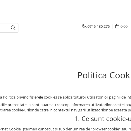
0745 480 275
0,00
Politica Cook
 Politica privind fisierele cookies se aplica tuturor utilizatorilor paginii de in
iile prezentate in continuare au ca scop informarea utilizatorilor acestei pagin
rarea cookie-urilor de catre in contextul navigarii utilizatorilor pe aceasta p
1. Ce sunt cookie-u
ernet Cookie" (termen cunoscut si sub denumirea de "browser cookie" sau "HTT