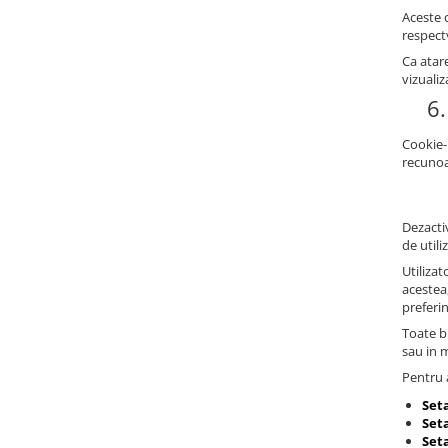
Aceste c
respectv
Ca atare
vizualiz
6.
Cookie-
recunoa
Dezactiv
de utili
Utilizat
acestea
preferi
Toate br
sau in 
Pentru a
Set
Seta
Set