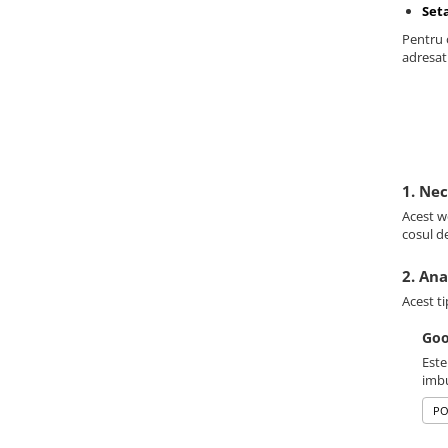
Set
Pentru o
adresati
1. Ne
Acest we
cosul d
2. Ana
Acest ti
Goo
Este
imbu
PO