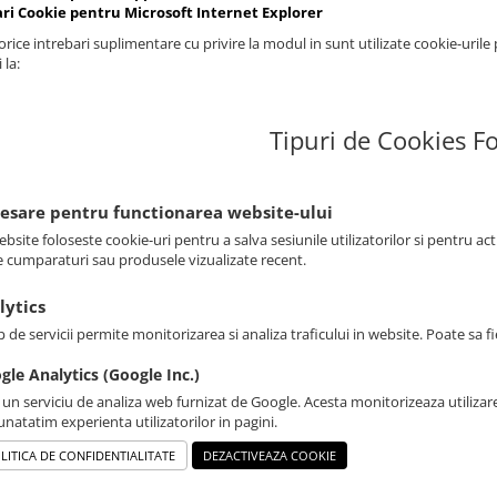
ari Cookie pentru Microsoft Internet Explorer
rice intrebari suplimentare cu privire la modul in sunt utilizate cookie-urile
 la:
Tipuri de Cookies Fo
cesare pentru functionarea website-ului
bsite foloseste cookie-uri pentru a salva sesiunile utilizatorilor si pentru ac
e cumparaturi sau produsele vizualizate recent.
lytics
p de servicii permite monitorizarea si analiza traficului in website. Poate sa 
gle Analytics (Google Inc.)
 un serviciu de analiza web furnizat de Google. Acesta monitorizeaza utilizare
natatim experienta utilizatorilor in pagini.
LITICA DE CONFIDENTIALITATE
DEZACTIVEAZA COOKIE