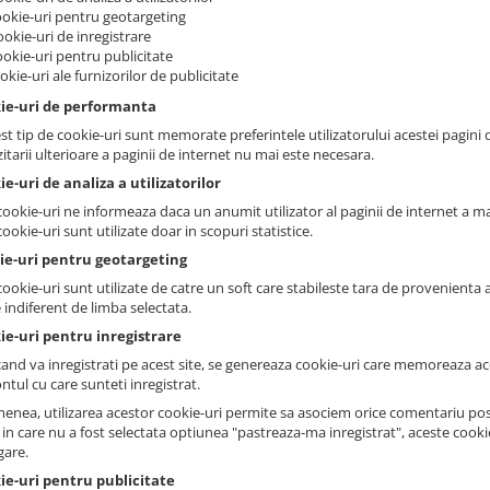
ookie-uri pentru geotargeting
ookie-uri de inregistrare
ookie-uri pentru publicitate
ookie-uri ale furnizorilor de publicitate
kie-uri de performanta
st tip de cookie-uri sunt memorate preferintele utilizatorului acestei pagini d
zitarii ulterioare a paginii de internet nu mai este necesara.
ie-uri de analiza a utilizatorilor
ookie-uri ne informeaza daca un anumit utilizator al paginii de internet a mai 
ookie-uri sunt utilizate doar in scopuri statistice.
kie-uri pentru geotargeting
ookie-uri sunt utilizate de catre un soft care stabileste tara de provenienta a 
 indiferent de limba selectata.
ie-uri pentru inregistrare
cand va inregistrati pe acest site, se genereaza cookie-uri care memoreaza ace
ntul cu care sunteti inregistrat.
enea, utilizarea acestor cookie-uri permite sa asociem orice comentariu post
l in care nu a fost selectata optiunea "pastreaza-ma inregistrat", aceste cook
gare.
ie-uri pentru publicitate