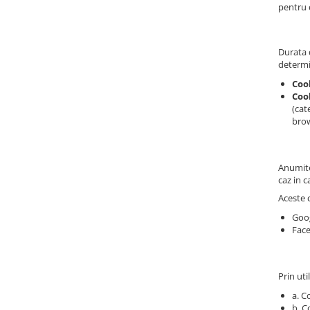
pentru c
Durata d
determi
Coo
Cook
(cat
brow
Anumite 
caz in c
Aceste c
Goog
Face
Prin uti
a. C
b. C