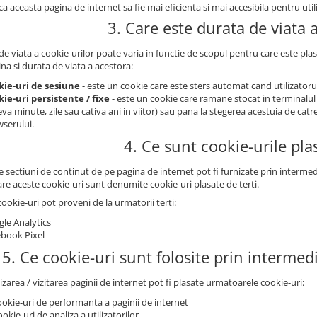
a aceasta pagina de internet sa fie mai eficienta si mai accesibila pentru utili
3. Care este durata de viata 
e viata a cookie-urilor poate varia in functie de scopul pentru care este plas
na si durata de viata a acestora:
kie-uri de sesiune
- este un cookie care este sters automat cand utilizatorul
ie-uri persistente / fixe
- este un cookie care ramane stocat in terminalul
eva minute, zile sau cativa ani in viitor) sau pana la stegerea acestuia de catr
serului.
4. Ce sunt cookie-urile plas
sectiuni de continut de pe pagina de internet pot fi furnizate prin intermedi
are aceste cookie-uri sunt denumite cookie-uri plasate de terti.
ookie-uri pot proveni de la urmatorii terti:
le Analytics
book Pixel
5. Ce cookie-uri sunt folosite prin intermed
lizarea / vizitarea paginii de internet pot fi plasate urmatoarele cookie-uri:
ookie-uri de performanta a paginii de internet
ookie-uri de analiza a utilizatorilor