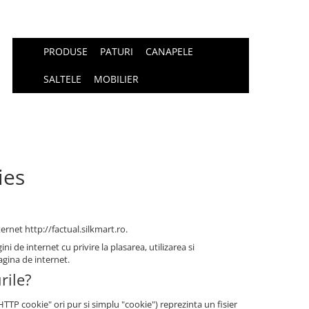
PRODUSE
PATURI
CANAPELE
SALTELE
MOBILIER
ies
ternet http://factual.silkmart.ro.
i de internet cu privire la plasarea, utilizarea si
agina de internet.
rile?
P cookie" ori pur si simplu "cookie") reprezinta un fisier