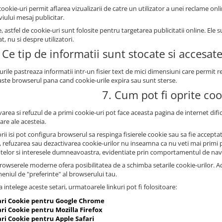
ookie-uri permit aflarea vizualizarii de catre un utilizator a unei reclame onli
iului mesaj publicitar.
, astfel de cookie-uri sunt folosite pentru targetarea publicitatii online. E
at, nu si despre utilizatori.
 Ce tip de informatii sunt stocate si accesat
urile pastreaza informatii intr-un fisier text de mici dimensiuni care permit
ste browserul pana cand cookie-urile expira sau sunt sterse.
7. Cum pot fi oprite coo
area si refuzul de a primi cookie-uri pot face aceasta pagina de internet dificil
zare ale acesteia.
orii isi pot configura browserul sa respinga fisierele cookie sau sa fie accep
, refuzarea sau dezactivarea cookie-urilor nu inseamna ca nu veti mai primi pu
ntelor si interesele dumneavoastra, evidentiate prin comportamentul de nav
owserele moderne ofera posibilitatea de a schimba setarile cookie-urilor. Aces
meniul de "preferinte" al browserului tau.
 intelege aceste setari, urmatoarele linkuri pot fi folositoare:
ari Cookie pentru Google Chrome
ri Cookie pentru Mozilla Firefox
ari Cookie pentru Apple Safari