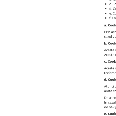
c. C
d. C
e. C
f. C
a. Coo
Prin ace
cazul vi
b. Cook
Aceste c
Aceste c
c. Coo
Aceste c
reclame
d. Cook
Atunci 
arata co
De asem
In cazu
de navi
e. Cook