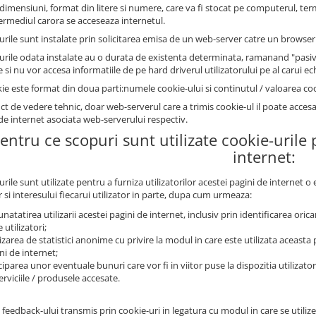
 dimensiuni, format din litere si numere, care va fi stocat pe computerul, ter
termediul carora se acceseaza internetul.
urile sunt instalate prin solicitarea emisa de un web-server catre un browser 
urile odata instalate au o durata de existenta determinata, ramanand "pasive
si nu vor accesa informatiile de pe hard driverul utilizatorului pe al carui e
ie este format din doua parti:numele cookie-ului si continutul / valoarea coo
ct de vedere tehnic, doar web-serverul care a trimis cookie-ul il poate acces
de internet asociata web-serverului respectiv.
Pentru ce scopuri sunt utilizate cookie-urile
internet:
rile sunt utilizate pentru a furniza utilizatorilor acestei pagini de internet 
 si interesului fiecarui utilizator in parte, dupa cum urmeaza:
natatirea utilizarii acestei pagini de internet, inclusiv prin identificarea oricaro
 utilizatori;
izarea de statistici anonime cu privire la modul in care este utilizata aceasta p
ni de internet;
ciparea unor eventuale bunuri care vor fi in viitor puse la dispozitia utilizator
erviciile / produsele accesate.
 feedback-ului transmis prin cookie-uri in legatura cu modul in care se utili