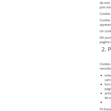
de mici
prin in
Cookie-
Cookie-
spyware 
Un cook
Din pun
pagina 
2. 
Cookie-u
nevoilor
imbu
catre
furn
pagi
anti
de s
Pe baza