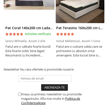
Pat Coral 140x200 cm Lada Depozitare Tapitat Catifea Gri Somiera Inclusa ( ML 2526 )
Pat Terasino 160x200 cm Lada Depozitare Tapitat Stofa Bej Somiera Inclusa
Achizitie verificata
Iancu Mihaela,
Acum 2 zile
Ionut Melenciuc,
Acum 1 luna
C
Patul are o calitate foarte bună!
Patul are o culoare calda care se
C
Este foarte solid, bine legat!
potriveste cu absolut orice
p
Recomand cu încredere!
amenajere. Este lucrat bine si
d
Raportul calitate/preț excelent.!
suntem foarte multumiti de
s
alegerea facuta. Va recomand cu
drag !
Newsletter
Nu rata ofertele si promotiile noastre
Vreau sa primesc newsletter cu promotiile
magazinului. Afla mai multe in
Politica de
Confidentialitate