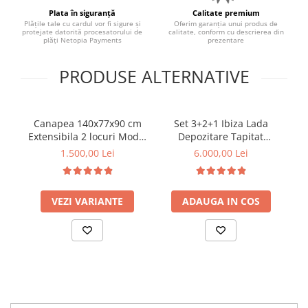
Plata în siguranță
Calitate premium
Plățile tale cu cardul vor fi sigure și
Oferim garanția unui produs de
protejate datorită procesatorului de
calitate, conform cu descrierea din
plăți Netopia Payments
prezentare
PRODUSE ALTERNATIVE
Canapea 140x77x90 cm
Set 3+2+1 Ibiza Lada
Extensibila 2 locuri Model
Depozitare Tapitat
21
One Tapiterie Catifea Gri
Catifea Crem
1.500,00 Lei
6.000,00 Lei
Inchis
VEZI VARIANTE
ADAUGA IN COS