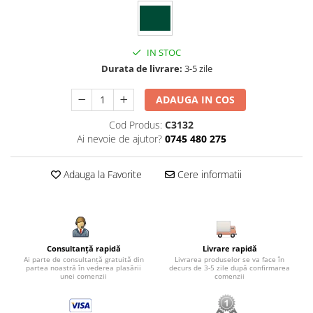
IN STOC
Durata de livrare:
3-5 zile
ADAUGA IN COS
Cod Produs:
C3132
Ai nevoie de ajutor?
0745 480 275
Adauga la Favorite
Cere informatii
Consultanță rapidă
Livrare rapidă
Ai parte de consultanță gratuită din
Livrarea produselor se va face în
partea noastră în vederea plasării
decurs de 3-5 zile după confirmarea
unei comenzii
comenzii