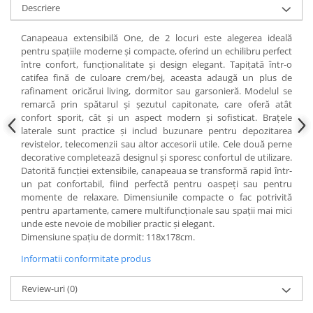
Descriere
Canapeaua extensibilă One, de 2 locuri este alegerea ideală
pentru spațiile moderne și compacte, oferind un echilibru perfect
între confort, funcționalitate și design elegant. Tapițată într-o
catifea fină de culoare crem/bej, aceasta adaugă un plus de
rafinament oricărui living, dormitor sau garsonieră. Modelul se
remarcă prin spătarul și șezutul capitonate, care oferă atât
confort sporit, cât și un aspect modern și sofisticat. Brațele
laterale sunt practice și includ buzunare pentru depozitarea
revistelor, telecomenzii sau altor accesorii utile. Cele două perne
decorative completează designul și sporesc confortul de utilizare.
Datorită funcției extensibile, canapeaua se transformă rapid într-
un pat confortabil, fiind perfectă pentru oaspeți sau pentru
momente de relaxare. Dimensiunile compacte o fac potrivită
pentru apartamente, camere multifuncționale sau spații mai mici
unde este nevoie de mobilier practic și elegant.
Dimensiune spațiu de dormit: 118x178cm.
Informatii conformitate produs
Review-uri
(0)