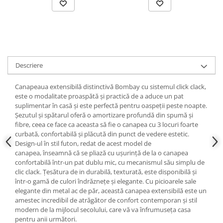
Descriere
Canapeaua extensibilă distinctivă Bombay cu sistemul click clack,
este o modalitate proaspătă și practică de a aduce un pat
suplimentar în casă și este perfectă pentru oaspeții peste noapte.
Șezutul și spătarul oferă o amortizare profundă din spumă și
fibre, ceea ce face ca aceasta să fie o canapea cu 3 locuri foarte
curbată, confortabilă și plăcută din punct de vedere estetic.
Design-ul în stil futon, redat de acest model de
canapea, înseamnă că se pliază cu ușurință de la o canapea
confortabilă într-un pat dublu mic, cu mecanismul său simplu de
clic clack. Țesătura de in durabilă, texturată, este disponibilă și
într-o gamă de culori îndrăznețe și elegante. Cu picioarele sale
elegante din metal ac de păr, această canapea extensibilă este un
amestec incredibil de atrăgător de confort contemporan și stil
modern de la mijlocul secolului, care vă va înfrumuseța casa
pentru anii următori.