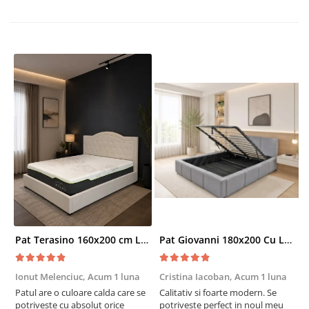
Pat Terasino 160x200 cm Lada Depozitare Tapitat Stofa Bej Somiera Inclusa
Pat Giovanni 180x200 Cu Lada De Depozitare Tapitat Catifea Gri Somiera Inclusa
Ionut Melenciuc,
Acum 1 luna
Cristina Iacoban,
Acum 1 luna
A
Patul are o culoare calda care se
Calitativ si foarte modern. Se
E
potriveste cu absolut orice
potriveste perfect in noul meu
e