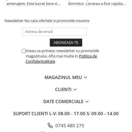
amenajere. Este lucrat bine si
dormitor. Livrarea a fost rapida
S
suntem foarte multumiti de
si fara probleme. Recomand !
R
alegerea facuta. Va recomand cu
drag !
Newsletter
Nu rata ofertele si promotiile noastre
Vreau sa primesc newsletter cu promotiile
magazinului. Afla mai multe in
Politica de
Confidentialitate
MAGAZINUL MEU
CLIENTI
DATE COMERCIALE
SUPORT CLIENTI
L-V: 08.00 - 17.00 S: 09.00 - 14.00
0745 480 275