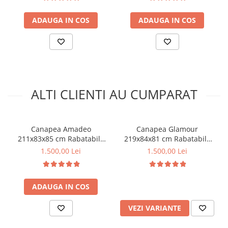
ADAUGA IN COS
ADAUGA IN COS
ALTI CLIENTI AU CUMPARAT
Canapea Amadeo
Canapea Glamour
211x83x85 cm Rabatabila
219x84x81 cm Rabatabila
Catifea Gri (cod AF 2401)
Dark Grey
1.500,00 Lei
1.500,00 Lei
ADAUGA IN COS
VEZI VARIANTE