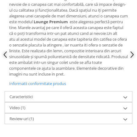
nevoie de o canapea cat mai confortabilă, care să impace design-
ul cu calitatea și funcționalitatea. Dacă spațiul nu iți permite
alegerea unei canapele de mari dimensiuni, atunci o canapea cum
este modelul
Lounge Premium
este alegerea perfectă pentru
tine. Marele avantaj pe care il oferă aceasta canapea este faptul
că o poți transforma intr-un pat atunci cand ai nevoie.Un alt
atu al acestui model de canapea este tapiteria din catifea ce ofera
o senzatie placuta la atingere , iar nuanta iti ofera o senzatie de
liniste. Este realizata din lemn, compozitie interioara din arcuri
sinusoidale şi spumă poliuretanică de densitate ridicată. Produsul
este ambalat intr-un singur colet unde se afla toate
componentele ce ajuta la asamblare. Elementele decorative din
imagini nu sunt incluse in pret.
Informatii conformitate produs
Caracteristici
Video
(1)
Review-uri
(1)