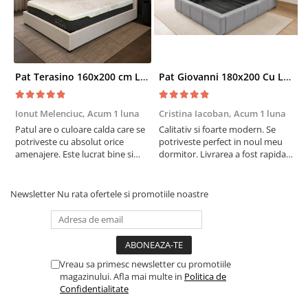
Pat Terasino 160x200 cm Lada Depozitare Tapitat Stofa Bej Somiera Inclusa
Pat Giovanni 180x200 Cu Lada De Depozitare Tapitat Catifea Gri Somiera Inclusa
Ionut Melenciuc,
Acum 1 luna
Cristina Iacoban,
Acum 1 luna
A
Patul are o culoare calda care se
Calitativ si foarte modern. Se
E
potriveste cu absolut orice
potriveste perfect in noul meu
e
amenajere. Este lucrat bine si
dormitor. Livrarea a fost rapida
S
suntem foarte multumiti de
si fara probleme. Recomand !
R
alegerea facuta. Va recomand cu
drag !
Newsletter
Nu rata ofertele si promotiile noastre
Vreau sa primesc newsletter cu promotiile
magazinului. Afla mai multe in
Politica de
Confidentialitate