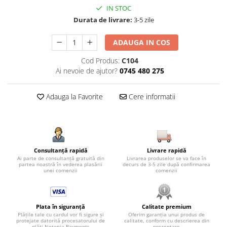
IN STOC
Durata de livrare:
3-5 zile
ADAUGA IN COS
Cod Produs:
C104
Ai nevoie de ajutor?
0745 480 275
Adauga la Favorite
Cere informatii
Consultanță rapidă
Livrare rapidă
Ai parte de consultanță gratuită din
Livrarea produselor se va face în
partea noastră în vederea plasării
decurs de 3-5 zile după confirmarea
unei comenzii
comenzii
Plata în siguranță
Calitate premium
Plățile tale cu cardul vor fi sigure și
Oferim garanția unui produs de
protejate datorită procesatorului de
calitate, conform cu descrierea din
plăți Netopia Payments
prezentare