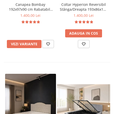
Canapea Bombay
Coltar Hyperion Reversibil
192x97x90 cm Rabatabila
Stânga/Dreapta 193x86x136
Gri (cod AF 210807-17)
cm Stofa Gri (cod AF 2433-
1.400,00 Lei
1.400,00 Lei
17)
ADAUGA IN COS
VEZI VARIANTE