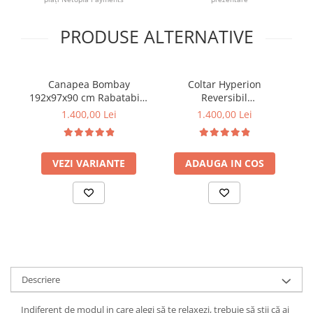
PRODUSE ALTERNATIVE
Canapea Bombay
Coltar Hyperion
Ca
192x97x90 cm Rabatabila
Reversibil
cm
Gri (cod AF 210807-17)
Stânga/Dreapta
1.400,00 Lei
1.400,00 Lei
193x86x136 cm Stofa Gri
(cod AF 2433-17)
VEZI VARIANTE
ADAUGA IN COS
Descriere
Indiferent de modul in care alegi să te relaxezi, trebuie să știi că ai