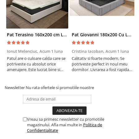
Pat Terasino 160x200 cm Lada Depozitare Tapitat Stofa Bej Somiera Inclusa
Pat Giovanni 180x200 Cu Lada De Depozitare Tapitat Catifea Gri Somiera Inclusa
Ionut Melenciuc,
Acum 1 luna
Cristina Iacoban,
Acum 1 luna
A
Patul are o culoare calda care se
Calitativ si foarte modern. Se
E
potriveste cu absolut orice
potriveste perfect in noul meu
e
amenajere. Este lucrat bine si
dormitor. Livrarea a fost rapida
S
suntem foarte multumiti de
si fara probleme. Recomand !
R
alegerea facuta. Va recomand cu
drag !
Newsletter
Nu rata ofertele si promotiile noastre
Vreau sa primesc newsletter cu promotiile
magazinului. Afla mai multe in
Politica de
Confidentialitate