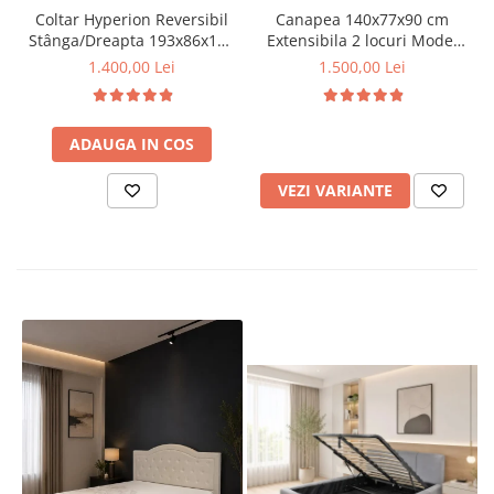
Coltar Hyperion Reversibil
Canapea 140x77x90 cm
Stânga/Dreapta 193x86x136
Extensibila 2 locuri Model
cm Stofa Gri (cod AF 2433-
One Tapiterie Catifea Maro
1.400,00 Lei
1.500,00 Lei
17)
ADAUGA IN COS
VEZI VARIANTE