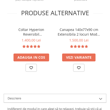
PRODUSE ALTERNATIVE
Coltar Hyperion
Canapea 140x77x90 cm
Ca
Reversibil
Extensibila 2 locuri Model
c
Stânga/Dreapta
One Tapiterie Catifea
1.400,00 Lei
1.500,00 Lei
193x86x136 cm Stofa Gri
Maro
(cod AF 2433-17)
ADAUGA IN COS
VEZI VARIANTE
Descriere
Indiferent de modul in care alegi să te relaxezi, trebuie să știi că ai