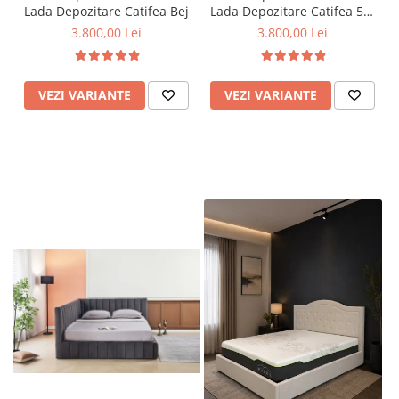
Lada Depozitare Catifea Bej
Lada Depozitare Catifea 51-
103 Gri
3.800,00 Lei
3.800,00 Lei
VEZI VARIANTE
VEZI VARIANTE