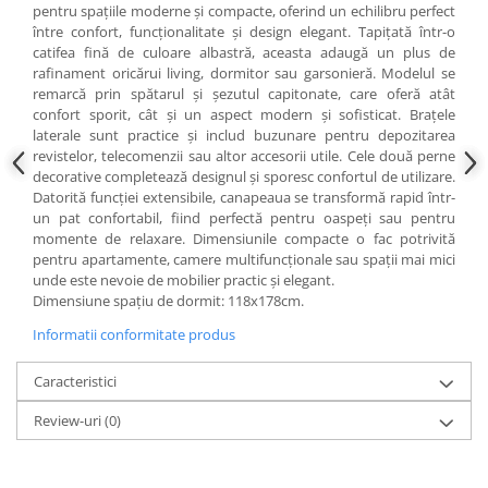
pentru spațiile moderne și compacte, oferind un echilibru perfect
între confort, funcționalitate și design elegant. Tapițată într-o
catifea fină de culoare albastră, aceasta adaugă un plus de
rafinament oricărui living, dormitor sau garsonieră. Modelul se
remarcă prin spătarul și șezutul capitonate, care oferă atât
confort sporit, cât și un aspect modern și sofisticat. Brațele
laterale sunt practice și includ buzunare pentru depozitarea
revistelor, telecomenzii sau altor accesorii utile. Cele două perne
decorative completează designul și sporesc confortul de utilizare.
Datorită funcției extensibile, canapeaua se transformă rapid într-
un pat confortabil, fiind perfectă pentru oaspeți sau pentru
momente de relaxare. Dimensiunile compacte o fac potrivită
pentru apartamente, camere multifuncționale sau spații mai mici
unde este nevoie de mobilier practic și elegant.
Dimensiune spațiu de dormit: 118x178cm.
Informatii conformitate produs
Caracteristici
Review-uri
(0)