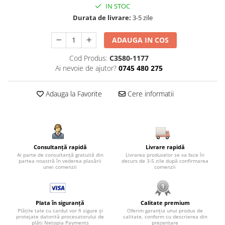
IN STOC
Durata de livrare:
3-5 zile
ADAUGA IN COS
Cod Produs:
C3580-1177
Ai nevoie de ajutor?
0745 480 275
Adauga la Favorite
Cere informatii
Consultanță rapidă
Livrare rapidă
Ai parte de consultanță gratuită din
Livrarea produselor se va face în
partea noastră în vederea plasării
decurs de 3-5 zile după confirmarea
unei comenzii
comenzii
Plata în siguranță
Calitate premium
Plățile tale cu cardul vor fi sigure și
Oferim garanția unui produs de
protejate datorită procesatorului de
calitate, conform cu descrierea din
plăți Netopia Payments
prezentare