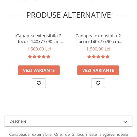
PRODUSE ALTERNATIVE
Canapea extensibila 2
Canapea extensibila 2
C
locuri 140x77x90 cm
locuri 140x77x90 cm
Tapitata Catifea Neagra
Tapitata Catifea Verde
T
1.500,00 Lei
1.500,00 Lei
Model One (cod:25085)
Model One (cod:25085)
VEZI VARIANTE
VEZI VARIANTE
Descriere
Canapeaua extensibilă One, de 2 locuri este alegerea ideală