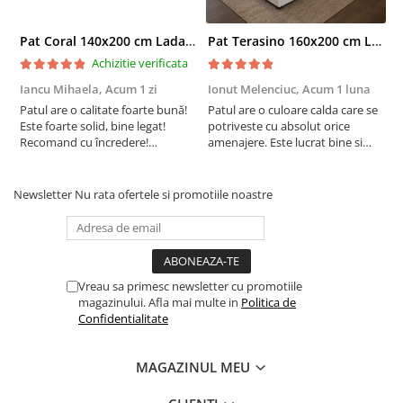
Pat Coral 140x200 cm Lada Depozitare Tapitat Catifea Gri Somiera Inclusa ( ML 2526 )
Pat Terasino 160x200 cm Lada Depozitare Tapitat Stofa Bej Somiera Inclusa
Achizitie verificata
Iancu Mihaela,
Acum 1 zi
Ionut Melenciuc,
Acum 1 luna
C
Patul are o calitate foarte bună!
Patul are o culoare calda care se
C
Este foarte solid, bine legat!
potriveste cu absolut orice
p
Recomand cu încredere!
amenajere. Este lucrat bine si
d
Raportul calitate/preț excelent.!
suntem foarte multumiti de
s
alegerea facuta. Va recomand cu
drag !
Newsletter
Nu rata ofertele si promotiile noastre
Vreau sa primesc newsletter cu promotiile
magazinului. Afla mai multe in
Politica de
Confidentialitate
MAGAZINUL MEU