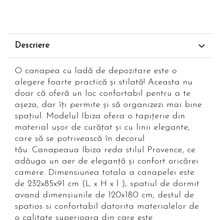
Descriere
O canapea cu ladă de depozitare este o
alegere foarte practică și stilată! Aceasta nu
doar că oferă un loc confortabil pentru a te
așeza, dar îți permite și să organizezi mai bine
spațiul. Modelul Ibiza ofera o tapițerie din
material ușor de curățat și cu linii elegante,
care să se potrivească în decorul
tău. Canapeaua Ibiza reda stilul Provence, ce
adăuga un aer de eleganță și confort oricărei
camere. Dimensiunea totala a canapelei este
de 232x85x91 cm (L x H x l ), spatiul de dormit
avand dimensiunile de 120x180 cm, destul de
spatios si confortabil datorita materialelor de
o calitate superioara din care este