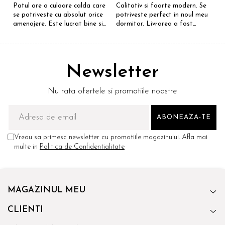
Patul are o culoare calda care
Calitativ si foarte modern. Se
E
se potriveste cu absolut orice
potriveste perfect in noul meu
e
amenajere. Este lucrat bine si
dormitor. Livrarea a fost
S
suntem foarte multumiti de
rapida si fara probleme.
R
alegerea facuta. Va recomand
Recomand !
cu drag !
Newsletter
Nu rata ofertele si promotiile noastre
Vreau sa primesc newsletter cu promotiile magazinului. Afla mai
multe in
Politica de Confidentialitate
MAGAZINUL MEU
CLIENTI