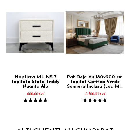
Noptiera ML-NS-7
Pat Deja Vu 180x200 cm
Tapitata Stofa Teddy
Tapitat Catifea Verde
Nuanta Alb
Somiera Inclusa (cod ML
2005-14)
600,00 Lei
1.500,00 Lei