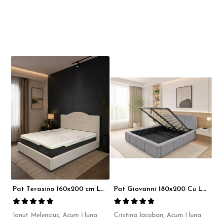
Pat Terasino 160x200 cm Lada Depozitare Tapitat Stofa Bej Somiera Inclusa
Pat Giovanni 180x200 Cu Lada De Depozitare Tapitat Catifea Gri Somiera Inclusa
Ionut Melenciuc,
Acum 1 luna
Cristina Iacoban,
Acum 1 luna
A