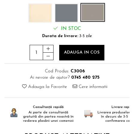
IN STOC
Durata de livrare:
3-5 zile
ADAUGA IN COS
Cod Produs:
C3006
Ai nevoie de ajutor?
0745 480 275
Adauga la Favorite
Cere informatii
Consultanță rapidă
Livrare rapid
Ai parte de consultanță
Livrarea produselor s
gratuită din partea noastră în
în decurs de 3-5 zi
vederea plasării unei comenzii
confirmarea come