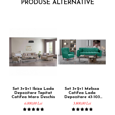
PRODUSE ALTERNATIVE
Set 3+2+1 Ibiza Lada
Set 3+2+1 Melissa
Depozitare Tapitat
Catifea Lada
Catifea Maro Deschis
Depozitare 43-103
De
Verde
6.000,00 Lei
3.800,00 Lei