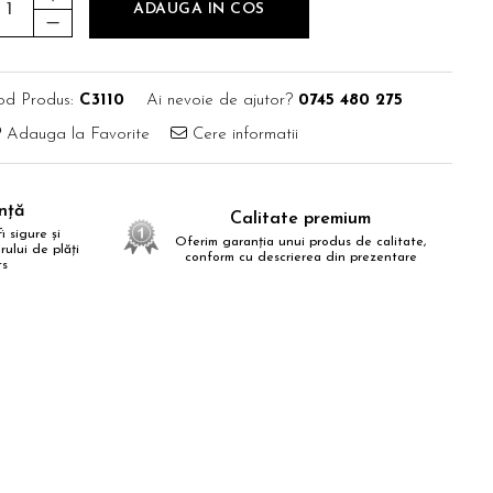
ADAUGA IN COS
od Produs:
C3110
Ai nevoie de ajutor?
0745 480 275
Adauga la Favorite
Cere informatii
anță
Calitate premium
i sigure și
Oferim garanția unui produs de calitate,
ului de plăți
conform cu descrierea din prezentare
ts