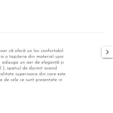
oar că oferă un loc confortabil
ra o tapițerie din material ușor
sa adauga un aer de eleganță și
l ), spatiul de dormit avand
calitate superioara din care este
a de cele ce sunt prezentate in