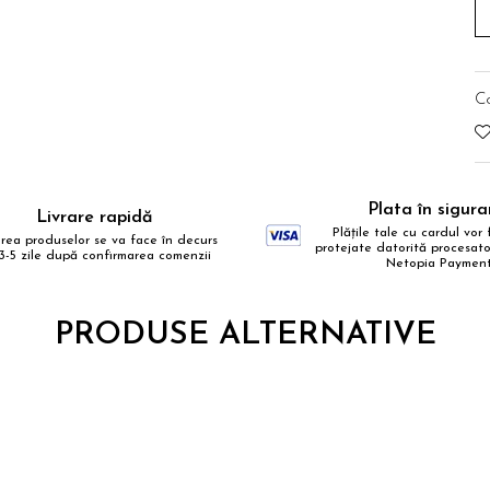
C
Plata în sigur
Livrare rapidă
Plățile tale cu cardul vor f
area produselor se va face în decurs
protejate datorită procesator
3-5 zile după confirmarea comenzii
Netopia Paymen
PRODUSE ALTERNATIVE