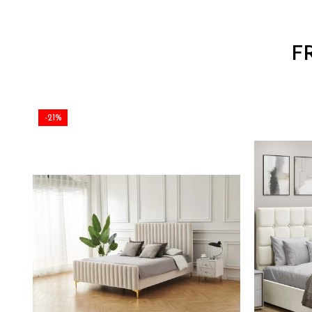
F
-21%