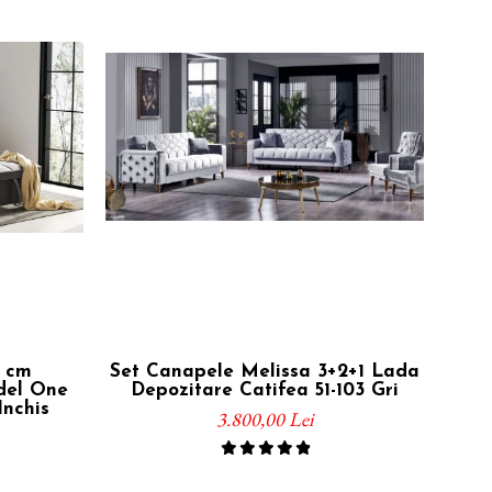
 cm
Set Canapele Melissa 3+2+1 Lada
Can
odel One
Depozitare Catifea 51-103 Gri
Inchis
3.800,00 Lei