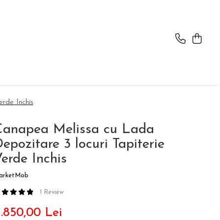
rde Inchis
Canapea Melissa cu Lada
epozitare 3 locuri Tapiterie
erde Inchis
arketMob
1 Review
1.850,00 Lei