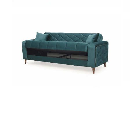
Dist
pe
Fac