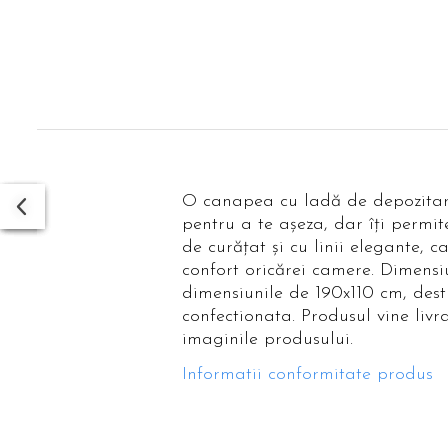
O canapea cu ladă de depozitare 
pentru a te așeza, dar îți permit
de curățat și cu linii elegante,
confort oricărei camere. Dimensi
dimensiunile de 190x110 cm, destu
confectionata. Produsul vine liv
imaginile produsului.
Informatii conformitate produs