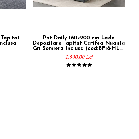
Tapitat
Pat Daily 160x200 cm Lada
Inclusa
Depozitare Tapitat Catifea Nuanta
C
Gri Somiera Inclusa (cod:BF18-HLR-
19-grey)
1.500,00 Lei