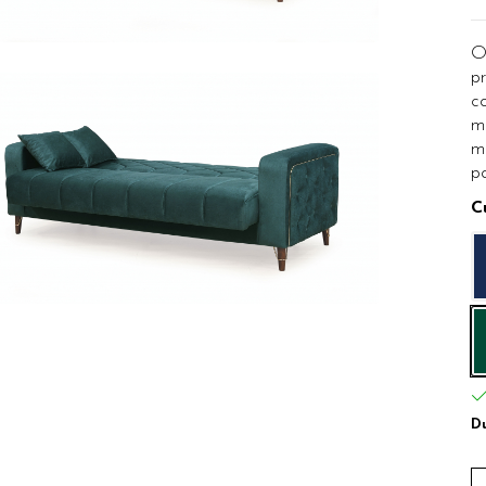
O
pr
co
ma
ma
po
C
ribuie
ebook
Du