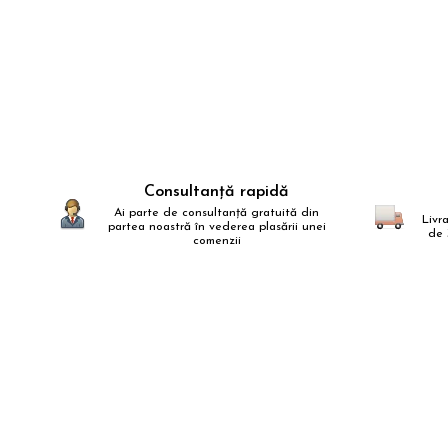
Consultanță rapidă
Ai parte de consultanță gratuită din
Livr
partea noastră în vederea plasării unei
de 
comenzii