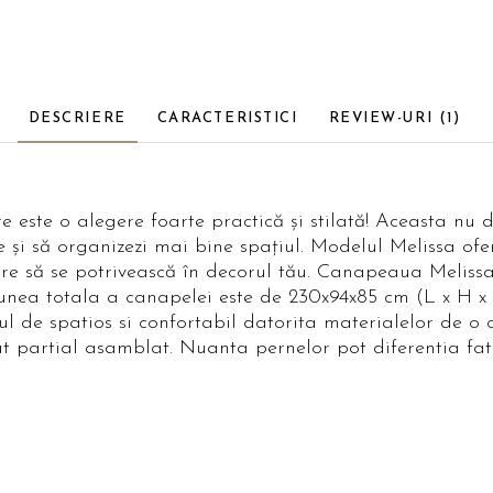
DESCRIERE
CARACTERISTICI
REVIEW-URI
(1)
este o alegere foarte practică și stilată! Aceasta nu d
e și să organizezi mai bine spațiul. Modelul Melissa ofe
 care să se potrivească în decorul tău. Canapeaua Melis
unea totala a canapelei este de 230x94x85 cm (L x H x 
l de spatios si confortabil datorita materialelor de o 
rat partial asamblat. Nuanta pernelor pot diferentia fat