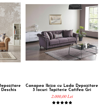
Depozitare
Canapea Ibiza cu Lada Depozitare
S
 Deschis
3 locuri Tapiterie Catifea Gri
2.000,00 Lei