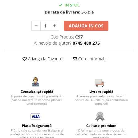
IN STOC
Durata de livrare:
3-5 zile
ADAUGA IN COS
Cod Produs:
C97
Ai nevoie de ajutor?
0745 480 275
Adauga la Favorite
Cere informatii
Consultanță rapidă
Livrare rapidă
Ai parte de consultanță gratuită din
Livrarea produselor se va face în
partea noastră în vederea plasării
decurs de 3-5 zile după confirmarea
unei comenzii
comenzii
Plata în siguranță
Calitate premium
Plățile tale cu cardul vor fi sigure și
Oferim garanția unui produs de
protejate datorită procesatorului de
calitate, conform cu descrierea din
plăți Netopia Payments
prezentare