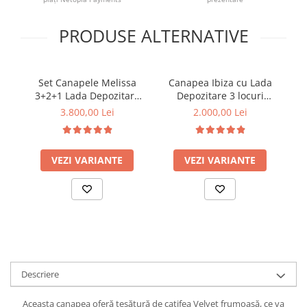
PRODUSE ALTERNATIVE
Set Canapele Melissa
Canapea Ibiza cu Lada
3+2+1 Lada Depozitare
Depozitare 3 locuri
21
Catifea Bej
Tapiterie Maro Deschis
S
3.800,00 Lei
2.000,00 Lei
VEZI VARIANTE
VEZI VARIANTE
Descriere
Aceasta canapea oferă țesătură de catifea Velvet frumoasă, ce va