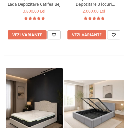
Lada Depozitare Catifea Bej
Depozitare 3 locuri
Tapiterie Maro Deschis
3.800,00 Lei
2.000,00 Lei
VEZI VARIANTE
VEZI VARIANTE