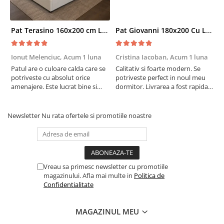
Pat Terasino 160x200 cm Lada Depozitare Tapitat Stofa Bej Somiera Inclusa
Pat Giovanni 180x200 Cu Lada De Depozitare Tapitat Catifea Gri Somiera Inclusa
Ionut Melenciuc,
Acum 1 luna
Cristina Iacoban,
Acum 1 luna
A
Patul are o culoare calda care se
Calitativ si foarte modern. Se
E
potriveste cu absolut orice
potriveste perfect in noul meu
e
amenajere. Este lucrat bine si
dormitor. Livrarea a fost rapida
S
suntem foarte multumiti de
si fara probleme. Recomand !
R
alegerea facuta. Va recomand cu
drag !
Newsletter
Nu rata ofertele si promotiile noastre
Vreau sa primesc newsletter cu promotiile
magazinului. Afla mai multe in
Politica de
Confidentialitate
MAGAZINUL MEU