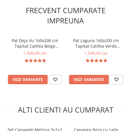
FRECVENT CUMPARATE
IMPREUNA
Pat Deja Vu 160x200 cm
Pat Laguna 160x200 cm
Tapitat Catifea Beige
Tapitat Catifea Verde
Somiera Inclusa (cod ML
Somiera Inclusa (cod ML
1.500,00 Lei
1.500,00 Lei
2005-01)
1804)
VEZI VARIANTE
VEZI VARIANTE
ALTI CLIENTI AU CUMPARAT
Set Canapele Melissa 3+2+1
Canapea Ibiza cu Lada