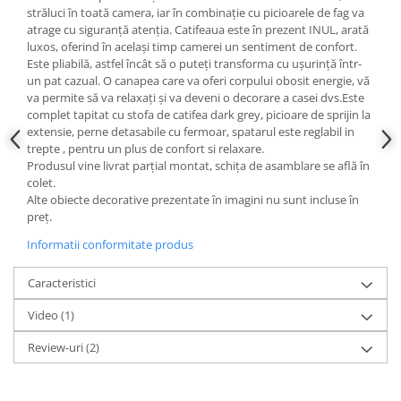
străluci în toată camera, iar în combinație cu picioarele de fag va
atrage cu siguranță atenția. Catifeaua este în prezent INUL, arată
luxos, oferind în același timp camerei un sentiment de confort.
Este pliabilă, astfel încât să o puteți transforma cu ușurință într-
un pat cazual. O canapea care va oferi corpului obosit energie, vă
va permite să va relaxați și va deveni o decorare a casei dvs.Este
complet tapitat cu stofa de catifea dark grey, picioare de sprijin la
extensie, perne detasabile cu fermoar, spatarul este reglabil in
trepte , pentru un plus de confort si relaxare.
Produsul vine livrat parțial montat, schița de asamblare se află în
colet.
Alte obiecte decorative prezentate în imagini nu sunt incluse în
preț.
Informatii conformitate produs
Caracteristici
Video
(1)
Review-uri
(2)