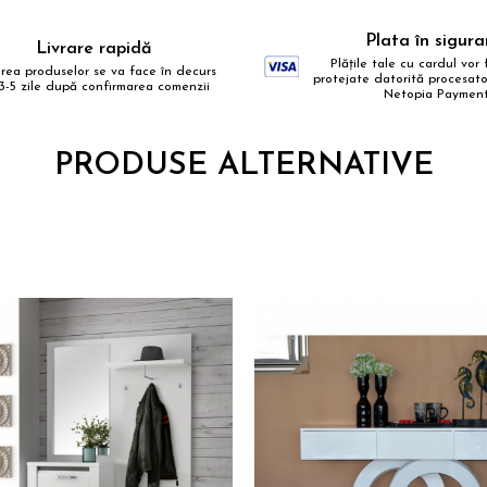
ebook
Plata în sigur
Livrare rapidă
Plățile tale cu cardul vor f
area produselor se va face în decurs
protejate datorită procesator
3-5 zile după confirmarea comenzii
Netopia Paymen
PRODUSE ALTERNATIVE