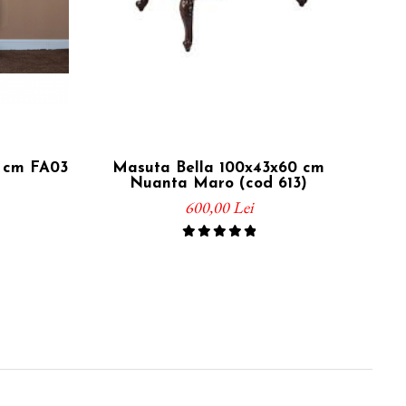
0 cm FA03
Masuta Bella 100x43x60 cm
M
Nuanta Maro (cod 613)
600,00 Lei