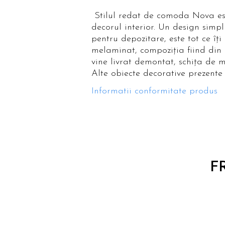
Stilul redat de comoda Nova este 
decorul interior. Un design simpl
pentru depozitare, este tot ce îț
melaminat, compoziția fiind din 
vine livrat demontat, schița de m
Alte obiecte decorative prezente 
Informatii conformitate produs
F