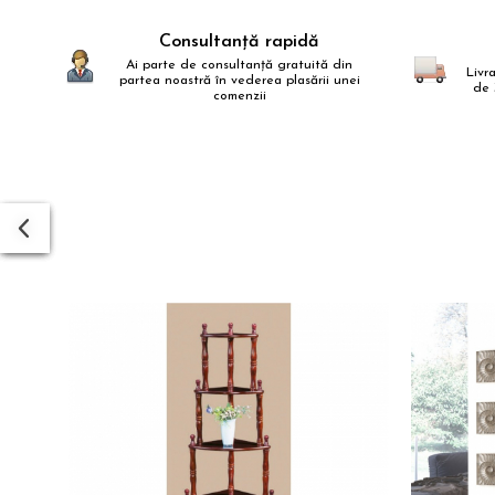
pe
Fac
Consultanță rapidă
Ai parte de consultanță gratuită din
Livr
partea noastră în vederea plasării unei
de 
comenzii