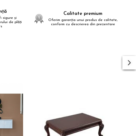
anță
Calitate premium
i sigure și
Oferim garanția unui produs de calitate,
ului de plăți
conform cu descrierea din prezentare
ts