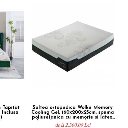
 Tapitat
Saltea ortopedica Wolke Memory
 Inclusa
Cooling Gel, 160x200x25cm, spuma
)
poliuretanica cu memorie si latex,
hipoalergenica, antibacterian,
de la 2.300,00 Lei
fermitate medie