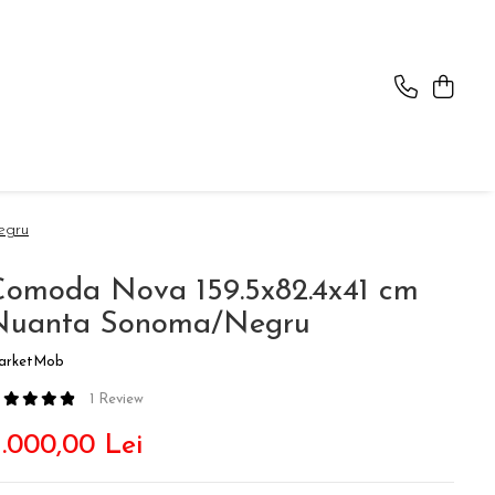
egru
Comoda Nova 159.5x82.4x41 cm
Nuanta Sonoma/Negru
arketMob
1 Review
1.000,00 Lei