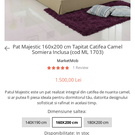
Pat Majestic 160x200 cm Tapitat Catifea Camel
Somiera Inclusa (cod ML 1703)
MarketMob
1 Review
1.500,00 Lei
Patul Majestic este un pat realizat integral din catifea de nuanta camel,
si ar putea fi piesa ideala pentru dormitorul tău, datorita designului
sofisticat si rafinat in acelasi timp.
Dimensiune saltea
:
140X190 cm
160X200 cm
180X200 cm
Disponibilitate
:
In stoc