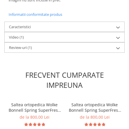
Informatii conformitate produs
Caracteristici
Video
(1)
Review-uri
(1)
FRECVENT CUMPARATE
IMPREUNA
Saltea ortopedica Wolke
Saltea ortopedica Wolke
Bonnell Spring SuperFresh
Bonnell Spring SuperFresh
160x200x20 cm, 17 cm
180x200x20 cm, 17 cm
de la 800,00 Lei
de la 800,00 Lei
arcuri individuale tip
arcuri individuale tip
Bonnell Spring, 3 cm spuma
Bonnell Spring, 3 cm spuma