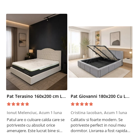
Pat Terasino 160x200 cm Lada Depozitare Tapitat Stofa Bej Somiera Inclusa
Pat Giovanni 180x200 Cu Lada De Depozitare Tapitat Catifea Gri Somiera Inclusa
Ionut Melenciuc,
Acum 1 luna
Cristina Iacoban,
Acum 1 luna
A
Patul are o culoare calda care se
Calitativ si foarte modern. Se
E
potriveste cu absolut orice
potriveste perfect in noul meu
e
amenajere. Este lucrat bine si
dormitor. Livrarea a fost rapida
S
suntem foarte multumiti de
si fara probleme. Recomand !
R