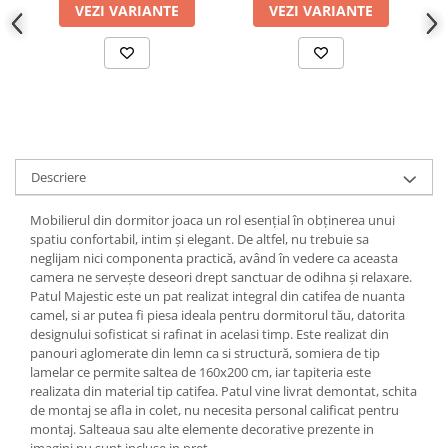
VEZI VARIANTE
VEZI VARIANTE
Descriere
Mobilierul din dormitor joaca un rol esențial în obținerea unui
spatiu confortabil, intim și elegant. De altfel, nu trebuie sa
neglijam nici componenta practică, având în vedere ca aceasta
camera ne servește deseori drept sanctuar de odihna și relaxare.
Patul Majestic este un pat realizat integral din catifea de nuanta
camel, si ar putea fi piesa ideala pentru dormitorul tău, datorita
designului sofisticat si rafinat in acelasi timp. Este realizat din
panouri aglomerate din lemn ca si structură, somiera de tip
lamelar ce permite saltea de 160x200 cm, iar tapiteria este
realizata din material tip catifea. Patul vine livrat demontat, schita
de montaj se afla in colet, nu necesita personal calificat pentru
montaj. Salteaua sau alte elemente decorative prezente in
imagini nu sunt incluse in pret.