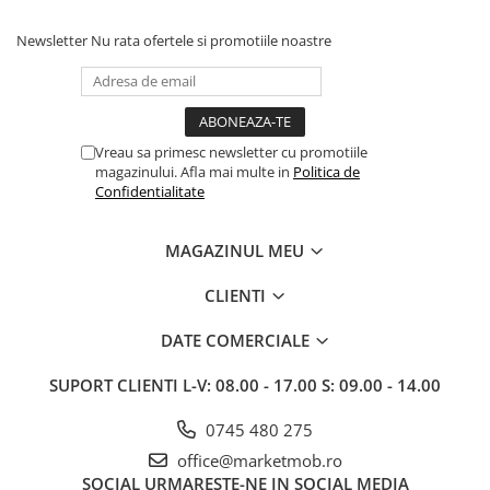
alegerea facuta. Va recomand cu
drag !
Newsletter
Nu rata ofertele si promotiile noastre
Vreau sa primesc newsletter cu promotiile
magazinului. Afla mai multe in
Politica de
Confidentialitate
MAGAZINUL MEU
CLIENTI
DATE COMERCIALE
SUPORT CLIENTI
L-V: 08.00 - 17.00 S: 09.00 - 14.00
0745 480 275
office@marketmob.ro
SOCIAL
URMARESTE-NE IN SOCIAL MEDIA