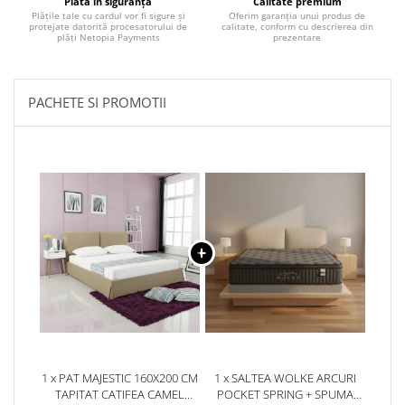
Plata în siguranță
Calitate premium
Plățile tale cu cardul vor fi sigure și
Oferim garanția unui produs de
protejate datorită procesatorului de
calitate, conform cu descrierea din
plăți Netopia Payments
prezentare
PACHETE SI PROMOTII
1 x PAT MAJESTIC 160X200 CM
1 x SALTEA WOLKE ARCURI
TAPITAT CATIFEA CAMEL
POCKET SPRING + SPUMA