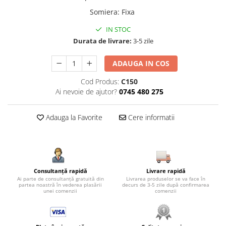
Somiera
:
Fixa
IN STOC
Durata de livrare:
3-5 zile
ADAUGA IN COS
Cod Produs:
C150
Ai nevoie de ajutor?
0745 480 275
Adauga la Favorite
Cere informatii
Consultanță rapidă
Livrare rapidă
Ai parte de consultanță gratuită din
Livrarea produselor se va face în
partea noastră în vederea plasării
decurs de 3-5 zile după confirmarea
unei comenzii
comenzii