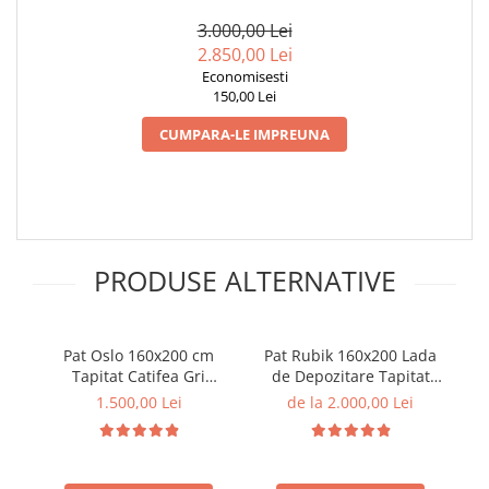
SOMIERA INCLUSA (COD ML
EURO TOP 180X200X28 CM
1703)
3.000,00 Lei
2.850,00 Lei
Economisesti
150,00 Lei
CUMPARA-LE IMPREUNA
PRODUSE ALTERNATIVE
Pat Oslo 160x200 cm
Pat Rubik 160x200 Lada
P
Tapitat Catifea Gri
de Depozitare Tapitat
Somiera Inclusa (cod ML
Catifea Gri (cod: ML2223)
1.500,00 Lei
de la 2.000,00 Lei
2004)