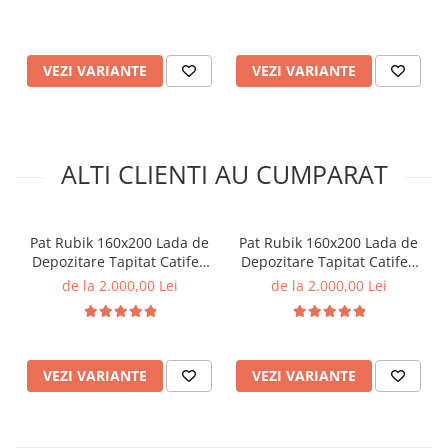
poliuretanica, fermitate
poliuretanica, fermitate
moale
moale
VEZI VARIANTE
VEZI VARIANTE
ALTI CLIENTI AU CUMPARAT
Pat Rubik 160x200 Lada de
Pat Rubik 160x200 Lada de
Depozitare Tapitat Catifea
Depozitare Tapitat Catifea
Crem (cod: ML2223)
Gri (cod: ML2223)
de la 2.000,00 Lei
de la 2.000,00 Lei
VEZI VARIANTE
VEZI VARIANTE