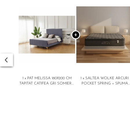
1 x PAT MELISSA 180X200 CM
1 x SALTEA WOLKE ARCURI
TAPITAT CATIFEA GRI SOMIERA
POCKET SPRING + SPUMA
INCLUSA (COD ML 2202-24)
EURO TOP 180X200X28 CM