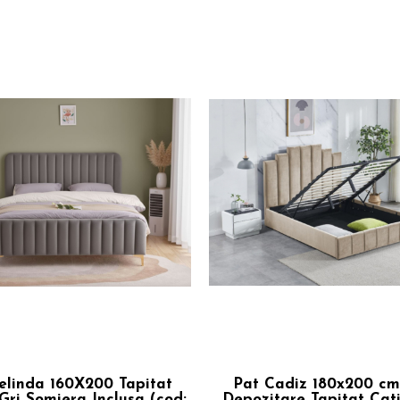
elinda 160X200 Tapitat
Pat Cadiz 180x200 c
Gri Somiera Inclusa (cod:
Depozitare Tapitat Cat