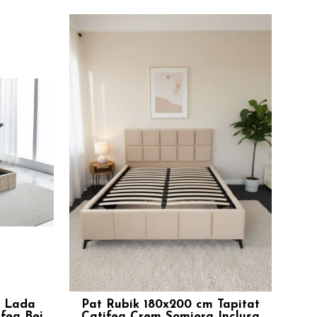
m Lada
Pat Rubik 180x200 cm Tapitat
Pat 
ifea Bej
Catifea Crem Somiera Inclusa
Dep