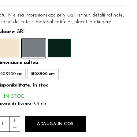
tul Melissa impresioneaza prin luxul retinut: detalii rafinate,
saturi delicate si material catifelat, placut la atingere.
uloare
: GRI
imensiune saltea
:
160X200 cm
180X200 cm
isponibilitate
:
In stoc
IN STOC
rata de livrare:
3-5 zile
ADAUGA IN COS