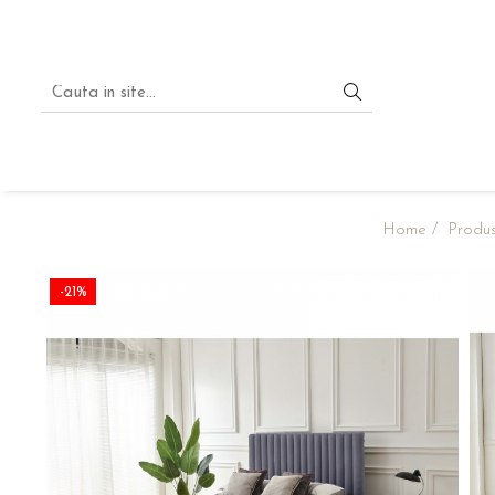
Home /
Produ
-21%