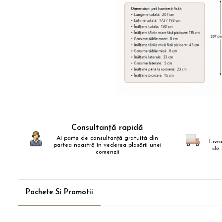
Dist
pe
Fac
Consultanță rapidă
Ai parte de consultanță gratuită din
Livr
partea noastră în vederea plasării unei
de 
comenzii
Pachete Si Promotii