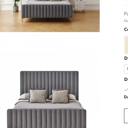
Pa
cu
C
D
D
Du