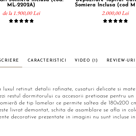
ML-2202A)
Somiera Inclusa (cod M
de la 1.900,00 Lei
2.000,00 Lei
SCRIERE
CARACTERISTICI
VIDEO
(1)
REVIEW-UR
uxul retinut: detalii rafinate, cusaturi delicate si mater
tezi restul dormitorului cu accesorii pretioase pentru un
, somieră de tip lamelar ce permite saltea de 180x200 
ste livrat demontat, schita de asamblare se afla in col
ente decorative prezentate in imagini nu sunt incluse in