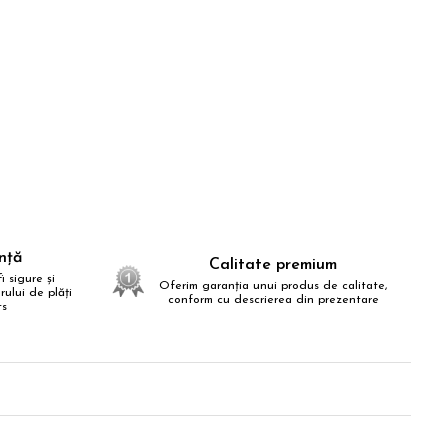
anță
Calitate premium
i sigure și
Oferim garanția unui produs de calitate,
ului de plăți
conform cu descrierea din prezentare
ts