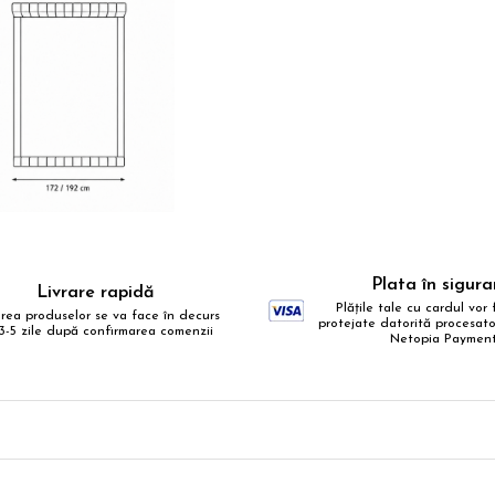
ribuie
ebook
Plata în sigur
Livrare rapidă
Plățile tale cu cardul vor f
area produselor se va face în decurs
protejate datorită procesator
3-5 zile după confirmarea comenzii
Netopia Paymen