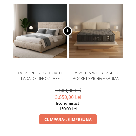
1 x PAT PRESTIGE 160X200
1 x SALTEA WOLKE ARCURI
LADA DE DEPOZITARE
POCKET SPRING + SPUMA
TAPITAT SOFA BEJ
EURO TOP 180X200X28 CM
(COD:ML2514)
3.800,00 Lei
3.650,00 Lei
Economisesti
150,00 Lei
CUMPARA-LE IMPREUNA