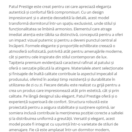
Patul Prestige este creat pentru cei care apreciază eleganța
autentică și confortul fără compromisuri. Cu un design
impresionant și o atenție deosebită la detalii, acest model
transformă dormitorul într-un spațiu exclusivist, unde stilul și
funcționalitatea se îmbină armonios. Elementul care atrage
imediat atenția este tăblia sa distinctivă, concepută pentru a oferi
un impact vizual puternic și pentru a deveni punctul central al
încăperii. Formele elegante și proporțiile echilibrate creează o
atmosferă sofisticată, potrivită atât pentru amenajările moderne,
cât și pentru cele inspirate din stilul contemporan de lux.
Tapițeria premium evidențiază caracterul rafinat al patului și
oferă o senzație plăcută la atingere. Materialele atent selecționate
și finisajele de înaltă calitate contribuie la aspectul impecabil al
produsului, oferind în același timp rezistență și durabilitate în
utilizarea de zi cu zi. Fiecare detaliu este realizat cu grijă pentru a
crea un produs care impresionează atât prin estetică, cât și prin
calitate. Pe lângă designul său elegant, Patul Prestige oferă și o
experiență superioară de confort. Structura robustă este
proiectată pentru a asigura stabilitate și susținere optimă, iar
somiera inclusă contribuie la menținerea poziției corecte a saltelei
și la distribuirea uniformă a greutății. Versatil și elegant, acest
model poate fi integrat cu ușurință într-o varietate de stiluri de
amenajare. Fie că este amplasat într-un dormitor modern,