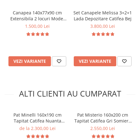
Canapea 140x77x90 cm
Set Canapele Melissa 3+2+1
Extensibila 2 locuri Model
Lada Depozitare Catifea Bej
One Tapiterie Catifea Gri
1.500,00 Lei
3.800,00 Lei
Inchis
VEZI VARIANTE
VEZI VARIANTE
ALTI CLIENTI AU CUMPARAT
Pat Minelli 160x190 cm
Pat Misterio 160x200 cm
Tapitat Catifea Nuanta
Tapitat Catifea Gri Somiera
Crem Somiera Inclusa (cod
Inclusa (cod AF 3589-60)
de la 2.300,00 Lei
2.550,00 Lei
RC65)