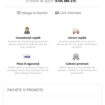
Ai nevoie de ajutor?
0745 480 275
Adauga la Favorite
Cere informatii
Consultanță rapidă
Livrare rapidă
Ai parte de consultanță gratuită din
Livrarea produselor se va face în
partea noastră în vederea plasării
decurs de 3-5 zile după confirmarea
unei comenzii
comenzii
Plata în siguranță
Calitate premium
Plățile tale cu cardul vor fi sigure și
Oferim garanția unui produs de
protejate datorită procesatorului de
calitate, conform cu descrierea din
plăți Netopia Payments
prezentare
PACHETE SI PROMOTII