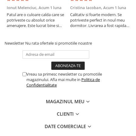
Ionut Melenciuc,
Acum 1 luna
Cristina Iacoban,
Acum 1 luna
A
Patul are o culoare calda care se
Calitativ si foarte modern. Se
E
potriveste cu absolut orice
potriveste perfect in noul meu
e
amenajere. Este lucrat bine si
dormitor. Livrarea a fost rapida
S
suntem foarte multumiti de
si fara probleme. Recomand !
R
alegerea facuta. Va recomand cu
drag !
Newsletter
Nu rata ofertele si promotiile noastre
Vreau sa primesc newsletter cu promotiile
magazinului. Afla mai multe in
Politica de
Confidentialitate
MAGAZINUL MEU
CLIENTI
DATE COMERCIALE