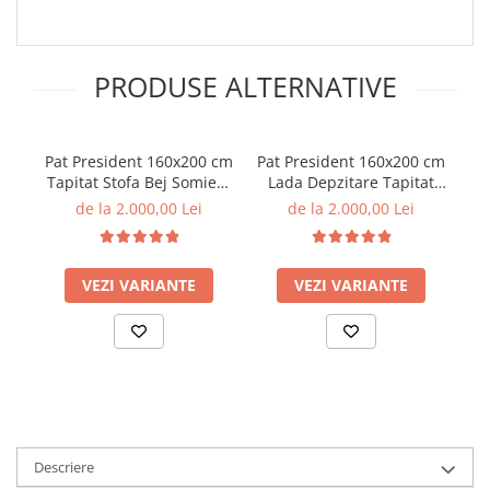
PRODUSE ALTERNATIVE
Pat President 160x200 cm
Pat President 160x200 cm
Pa
Tapitat Stofa Bej Somiera
Lada Depzitare Tapitat
De
Inclusa ( ML 2506 )
Stofa Bej Somiera Inclusa
de la 2.000,00 Lei
de la 2.000,00 Lei
( ML 2506 )
VEZI VARIANTE
VEZI VARIANTE
Descriere