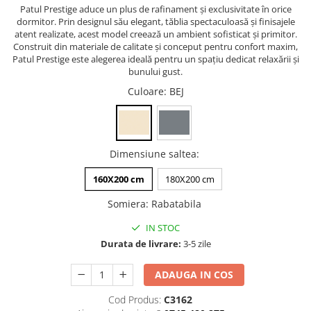
Patul Prestige aduce un plus de rafinament și exclusivitate în orice
dormitor. Prin designul său elegant, tăblia spectaculoasă și finisajele
atent realizate, acest model creează un ambient sofisticat și primitor.
Construit din materiale de calitate și conceput pentru confort maxim,
Patul Prestige este alegerea ideală pentru un spațiu dedicat relaxării și
bunului gust.
Culoare
: BEJ
Dimensiune saltea
:
160X200 cm
180X200 cm
Somiera
:
Rabatabila
IN STOC
Durata de livrare:
3-5 zile
ADAUGA IN COS
Cod Produs:
C3162