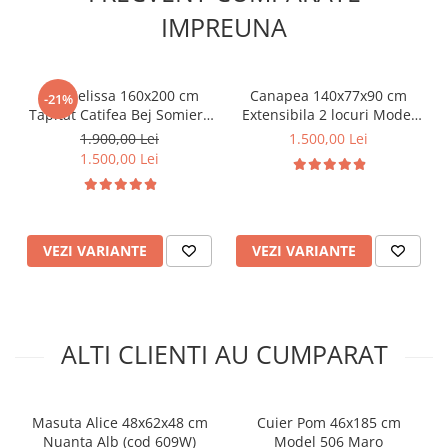
IMPREUNA
Pat Melissa 160x200 cm
Canapea 140x77x90 cm
-21%
Tapitat Catifea Bej Somiera
Extensibila 2 locuri Model
Inclusa
One Tapiterie Catifea Gri
1.900,00 Lei
1.500,00 Lei
Inchis
1.500,00 Lei
VEZI VARIANTE
VEZI VARIANTE
ALTI CLIENTI AU CUMPARAT
Masuta Alice 48x62x48 cm
Cuier Pom 46x185 cm
Nuanta Alb (cod 609W)
Model 506 Maro