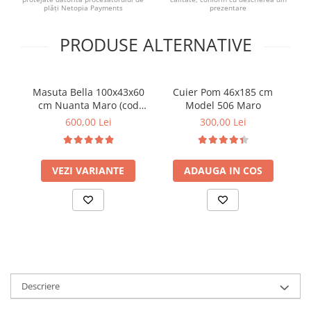
plăți Netopia Payments
prezentare
PRODUSE ALTERNATIVE
Masuta Bella 100x43x60
Cuier Pom 46x185 cm
B
cm Nuanta Maro (cod
Model 506 Maro
613)
600,00 Lei
300,00 Lei
VEZI VARIANTE
ADAUGA IN COS
Descriere