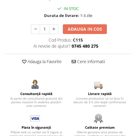
IN STOC
Durata de livrare:
1-3 zile
ADAUGA IN COS
Cod Produs:
C115
Ai nevoie de ajutor?
0745 480 275
Adauga la Favorite
Cere informatii
Consultanță rapidă
Livrare rapidă
Ai parte de consultanță gratuită din
Livrarea produselor se va face în
partea noastră în vederea plasării
decurs de 3-5 zile după confirmarea
unei comenzii
comenzii
Plata în siguranță
Calitate premium
Plățile tale cu cardul vor fi sigure și
Oferim garanția unui produs de
protejate datorită procesatorului de
calitate, conform cu descrierea din