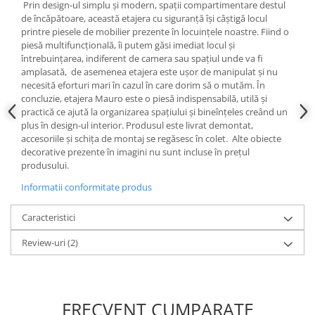
Prin design-ul simplu și modern, spații compartimentare destul
de încăpătoare, această etajera cu siguranță își câștigă locul
printre piesele de mobilier prezente în locuințele noastre. Fiind o
piesă multifuncțională, îi putem găsi imediat locul și
întrebuințarea, indiferent de camera sau spațiul unde va fi
amplasată, de asemenea etajera este ușor de manipulat și nu
necesită eforturi mari în cazul în care dorim să o mutăm. În
concluzie, etajera Mauro este o piesă indispensabilă, utilă și
practică ce ajută la organizarea spațiului și bineînțeles creând un
plus în design-ul interior. Produsul este livrat demontat,
accesoriile și schița de montaj se regăsesc în colet. Alte obiecte
decorative prezente în imagini nu sunt incluse în prețul
produsului.
Informatii conformitate produs
Caracteristici
Review-uri
(2)
FRECVENT CUMPARATE