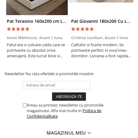
Pat Terasino 160x200 cm Lada Depozitare Tapitat Stofa Bej Somiera Inclusa
Pat Giovanni 180x200 Cu Lada De Depozitare Tapitat Catifea Gri Somiera Inclusa
Ionut Melenciuc,
Acum 1 luna
Cristina Iacoban,
Acum 1 luna
A
Patul are o culoare calda care se
Calitativ si foarte modern. Se
E
potriveste cu absolut orice
potriveste perfect in noul meu
e
amenajere. Este lucrat bine si
dormitor. Livrarea a fost rapida
S
suntem foarte multumiti de
si fara probleme. Recomand !
R
alegerea facuta. Va recomand cu
drag !
Newsletter
Nu rata ofertele si promotiile noastre
Vreau sa primesc newsletter cu promotiile
magazinului. Afla mai multe in
Politica de
Confidentialitate
MAGAZINUL MEU