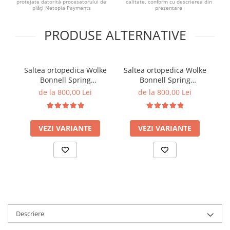
protejate datorită procesatorului de
calitate, conform cu descrierea din
plăți Netopia Payments
prezentare
PRODUSE ALTERNATIVE
Saltea ortopedica Wolke
Saltea ortopedica Wolke
S
Bonnell Spring
Bonnell Spring
B
SuperFresh 160x200x20
SuperFresh 180x200x20
C
de la 800,00 Lei
de la 800,00 Lei
cm, 17 cm arcuri
cm, 17 cm arcuri
c
individuale tip Bonnell
individuale tip Bonnell
Spring, 3 cm spuma
Spring, 3 cm spuma
VEZI VARIANTE
VEZI VARIANTE
poliuretanica, fermitate
poliuretanica, fermitate
moale
moale
Descriere