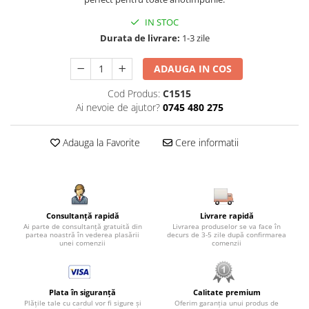
IN STOC
Durata de livrare:
1-3 zile
ADAUGA IN COS
Cod Produs:
C1515
Ai nevoie de ajutor?
0745 480 275
Adauga la Favorite
Cere informatii
Consultanță rapidă
Livrare rapidă
Ai parte de consultanță gratuită din
Livrarea produselor se va face în
partea noastră în vederea plasării
decurs de 3-5 zile după confirmarea
unei comenzii
comenzii
Plata în siguranță
Calitate premium
Plățile tale cu cardul vor fi sigure și
Oferim garanția unui produs de