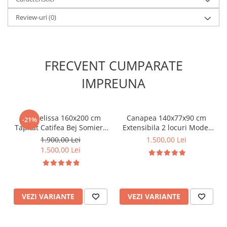
Review-uri
(0)
FRECVENT CUMPARATE
IMPREUNA
Pat Melissa 160x200 cm
Canapea 140x77x90 cm
-21%
Tapitat Catifea Bej Somiera
Extensibila 2 locuri Model
Inclusa
One Tapiterie Catifea Gri
1.900,00 Lei
1.500,00 Lei
Inchis
1.500,00 Lei
VEZI VARIANTE
VEZI VARIANTE