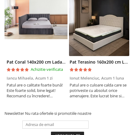
Pat Coral 140x200 cm Lada Depozitare Tapitat Catifea Gri Somiera Inclusa ( ML 2526 )
Pat Terasino 160x200 cm Lada Depozitare Tapitat Stofa Bej Somiera Inclusa
Achizitie verificata
Iancu Mihaela,
Acum 1 zi
Ionut Melenciuc,
Acum 1 luna
C
Patul are o calitate foarte bună!
Patul are o culoare calda care se
C
Este foarte solid, bine legat!
potriveste cu absolut orice
p
Recomand cu încredere!
amenajere. Este lucrat bine si
d
Raportul calitate/preț excelent.!
suntem foarte multumiti de
s
alegerea facuta. Va recomand cu
drag !
Newsletter
Nu rata ofertele si promotiile noastre