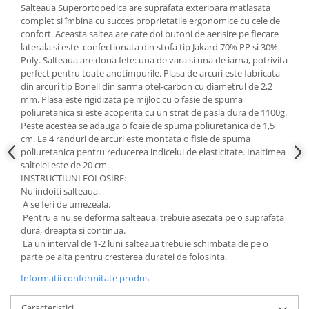
Salteaua Superortopedica are suprafata exterioara matlasata
complet si îmbina cu succes proprietatile ergonomice cu cele de
confort. Aceasta saltea are cate doi butoni de aerisire pe fiecare
laterala si este confectionata din stofa tip Jakard 70% PP si 30%
Poly. Salteaua are doua fete: una de vara si una de iarna, potrivita
perfect pentru toate anotimpurile. Plasa de arcuri este fabricata
din arcuri tip Bonell din sarma otel-carbon cu diametrul de 2,2
mm. Plasa este rigidizata pe mijloc cu o fasie de spuma
poliuretanica si este acoperita cu un strat de pasla dura de 1100g.
Peste acestea se adauga o foaie de spuma poliuretanica de 1,5
cm. La 4 randuri de arcuri este montata o fisie de spuma
poliuretanica pentru reducerea indicelui de elasticitate. Inaltimea
saltelei este de 20 cm.
INSTRUCTIUNI FOLOSIRE:
Nu indoiti salteaua.
A se feri de umezeala.
Pentru a nu se deforma salteaua, trebuie asezata pe o suprafata
dura, dreapta si continua.
La un interval de 1-2 luni salteaua trebuie schimbata de pe o
parte pe alta pentru cresterea duratei de folosinta.
Informatii conformitate produs
Caracteristici