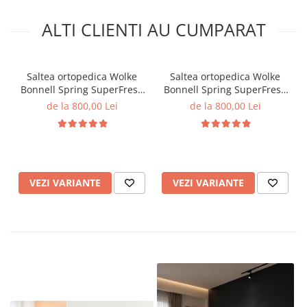
ALTI CLIENTI AU CUMPARAT
Saltea ortopedica Wolke
Saltea ortopedica Wolke
Bonnell Spring SuperFresh
Bonnell Spring SuperFresh
160x200x20 cm, 17 cm
180x200x20 cm, 17 cm
de la 800,00 Lei
de la 800,00 Lei
arcuri individuale tip
arcuri individuale tip
Bonnell Spring, 3 cm spuma
Bonnell Spring, 3 cm spuma
poliuretanica, fermitate
poliuretanica, fermitate
moale
moale
VEZI VARIANTE
VEZI VARIANTE