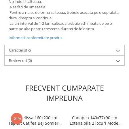
Nu indoiti salteaua.
A se feri de umezeala.
Pentru a nu se deforma salteaua, trebuie asezata pe o suprafata
dura, dreapta si continua.
La un interval de 1-2 luni salteaua trebuie schimbata de pe o
parte pe alta pentru cresterea duratei de folosinta.
Informatii conformitate produs
Caracteristici
Review-uri
(0)
FRECVENT CUMPARATE
IMPREUNA
Pat Melissa 160x200 cm
Canapea 140x77x90 cm
-21%
Tapitat Catifea Bej Somiera
Extensibila 2 locuri Model
Inclusa
One Tapiterie Catifea Gri