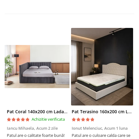
Pat Coral 140x200 cm Lada Depozitare Tapitat Catifea Gri Somiera Inclusa ( ML 2526 )
Pat Terasino 160x200 cm Lada Depozitare Tapitat Stofa Bej Somiera Inclusa
Achizitie verificata
Iancu Mihaela,
Acum 2 zile
Ionut Melenciuc,
Acum 1 luna
C
Patul are o calitate foarte bună!
Patul are o culoare calda care se
C