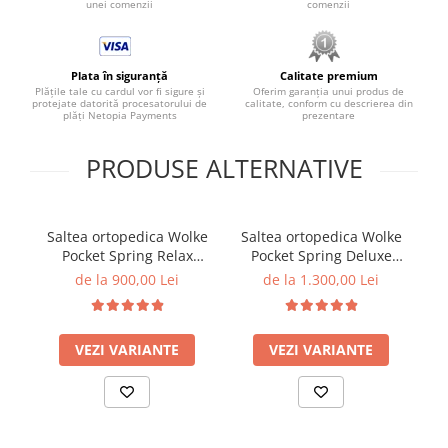
unei comenzii
comenzii
Plata în siguranță
Calitate premium
Plățile tale cu cardul vor fi sigure și
Oferim garanția unui produs de
protejate datorită procesatorului de
calitate, conform cu descrierea din
plăți Netopia Payments
prezentare
PRODUSE ALTERNATIVE
Saltea ortopedica Wolke
Saltea ortopedica Wolke
S
Pocket Spring Relax
Pocket Spring Deluxe
160x200x20 cm, 17 cm
180x200x32 cm, cu arcuri
1
de la 900,00 Lei
de la 1.300,00 Lei
arcuri individuale tip
individuale, spuma
Pocket Spring, 3 cm
poliuretanica de 2 cm si
spuma poliuretanica,
spuma de confort de 5
VEZI VARIANTE
VEZI VARIANTE
fermitate moale
cm, fermitate medie