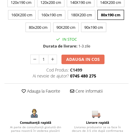
120x190 cm
120x200 cm
140X190 cm
140X200 cm
160X200 cm
160x190 cm
180X200 cm
80x190 cm
80x200 cm
90X200 cm
90x190 cm
IN STOC
Durata de livrare:
1-3 zile
ADAUGA IN COS
Cod Produs:
C1499
Ai nevoie de ajutor?
0745 480 275
Adauga la Favorite
Cere informatii
Consultanță rapidă
Livrare rapidă
Ai parte de consultanță gratuită din
Livrarea produselor se va face în
partea noastră în vederea plasării
decurs de 3-5 zile după confirmarea