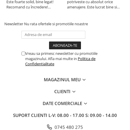
Este foarte solid, bine legat!
potriveste cu absolut orice
p
Recomand cu încredere!
amenajere. Este lucrat bine si
d
Raportul calitate/preț excelent.!
suntem foarte multumiti de
s
alegerea facuta. Va recomand cu
drag !
Newsletter
Nu rata ofertele si promotiile noastre
Vreau sa primesc newsletter cu promotiile
magazinului. Afla mai multe in
Politica de
Confidentialitate
MAGAZINUL MEU
CLIENTI
DATE COMERCIALE
SUPORT CLIENTI
L-V: 08.00 - 17.00 S: 09.00 - 14.00
0745 480 275