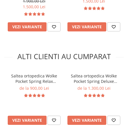
1.900,00 Lei
1.500,00 Lei
Inchis
1.500,00 Lei
VEZI VARIANTE
VEZI VARIANTE
ALTI CLIENTI AU CUMPARAT
Saltea ortopedica Wolke
Saltea ortopedica Wolke
Pocket Spring Relax
Pocket Spring Deluxe
160x200x20 cm, 17 cm
180x200x32 cm, cu arcuri
de la 900,00 Lei
de la 1.300,00 Lei
arcuri individuale tip Pocket
individuale, spuma
Spring, 3 cm spuma
poliuretanica de 2 cm si
poliuretanica, fermitate
spuma de confort de 5 cm,
moale
fermitate medie
VEZI VARIANTE
VEZI VARIANTE