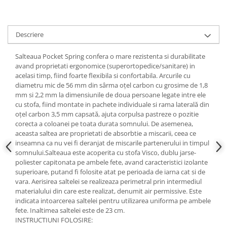
Descriere
Salteaua Pocket Spring confera o mare rezistenta si durabilitate
avand proprietati ergonomice (superortopedice/sanitare) in
acelasi timp, fiind foarte flexibila si confortabila. Arcurile cu
diametru mic de 56 mm din sârma oţel carbon cu grosime de 1,8
mm si 2,2 mm la dimensiunile de doua persoane legate intre ele
cu stofa, fiind montate in pachete individuale si rama laterală din
oţel carbon 3,5 mm capsată, ajuta corpulsa pastreze o pozitie
corecta a coloanei pe toata durata somnului. De asemenea,
aceasta saltea are proprietati de absorbtie a miscarii, ceea ce
inseamna ca nu vei fi deranjat de miscarile partenerului in timpul
somnului.Salteaua este acoperita cu stofa Visco, dublu jarse-
poliester capitonata pe ambele fete, avand caracteristici izolante
superioare, putand fi folosite atat pe perioada de iarna cat si de
vara. Aerisirea saltelei se realizeaza perimetral prin intermediul
materialului din care este realizat, denumit air permissive. Este
indicata intoarcerea saltelei pentru utilizarea uniforma pe ambele
fete. Inaltimea saltelei este de 23 cm.
INSTRUCTIUNI FOLOSIRE: