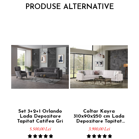
PRODUSE ALTERNATIVE
Set 3+2+1 Orlando
Coltar Kayra
S
Lada Depozitare
310x90x250 cm Lada
Gre
Tapitat Catifea Gri
Depozitare Tapitat
Catifea Nuanta Crem
5.500,00 Lei
3.900,00 Lei