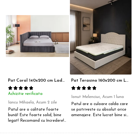
Pat Coral 140x200 cm Lada Depozitare Tapitat Catifea Gri Somiera Inclusa ( ML 2526 )
Pat Terasino 160x200 cm Lada Depozitare Tapitat Stofa Bej Somiera Inclusa
Achizitie verificata
Ionut Melenciuc,
Acum 1 luna
C
Iancu Mihaela,
Acum 2 zile
Patul are o culoare calda care
Ca
Patul are o calitate foarte
se potriveste cu absolut orice
p
bună! Este foarte solid, bine
amenajere. Este lucrat bine si
d
legat! Recomand cu încredere!
suntem foarte multumiti de
r
Raportul calitate/preț
alegerea facuta. Va recomand
R
excelent.!
cu drag !