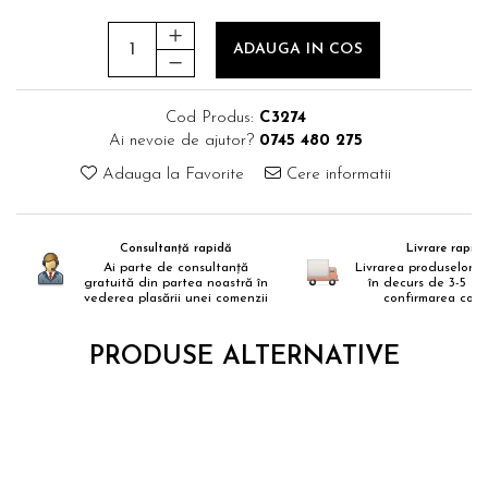
ADAUGA IN COS
Cod Produs:
C3274
Ai nevoie de ajutor?
0745 480 275
Adauga la Favorite
Cere informatii
Consultanță rapidă
Livrare rapid
Ai parte de consultanță
Livrarea produselor s
gratuită din partea noastră în
în decurs de 3-5 zi
vederea plasării unei comenzii
confirmarea come
PRODUSE ALTERNATIVE