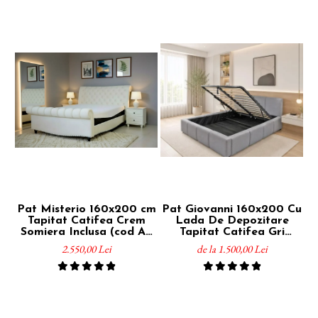
Pat Misterio 160x200 cm
Pat Giovanni 160x200 Cu
Tapitat Catifea Crem
Lada De Depozitare
Somiera Inclusa (cod AF
Tapitat Catifea Gri
S
3589-01)
Somiera Inclusa
2.550,00 Lei
de la 1.500,00 Lei