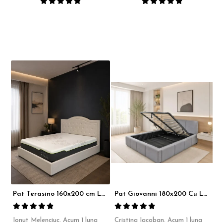
Pat Terasino 160x200 cm Lada Depozitare Tapitat Stofa Bej Somiera Inclusa
Pat Giovanni 180x200 Cu Lada De Depozitare Tapitat Catifea Gri Somiera Inclusa
Ionut Melenciuc,
Acum 1 luna
Cristina Iacoban,
Acum 1 luna
A