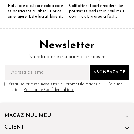
Patul are o culoare calda care
Calitativ si foarte modern. Se
E
se potriveste cu absolut orice
potriveste perfect in noul meu
e
amenajere. Este lucrat bine si
dormitor. Livrarea a fost
S
suntem foarte multumiti de
rapida si fara probleme.
R
alegerea facuta. Va recomand
Recomand !
cu drag !
Newsletter
Nu rata ofertele si promotiile noastre
Vreau sa primesc newsletter cu promotiile magazinului. Afla mai
multe in
Politica de Confidentialitate
MAGAZINUL MEU
CLIENTI