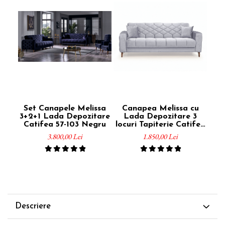
Set Canapele Melissa
Canapea Melissa cu
3+2+1 Lada Depozitare
Lada Depozitare 3
T
Catifea 57-103 Negru
locuri Tapiterie Catifea
Gri Deschis
3.800,00 Lei
1.850,00 Lei
Descriere