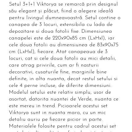
Setul 3+1+1 Viktorya se remarcă prin designul
său elegant și plăcut, fiind o alegere ideală
pentru livingul dumneavoastră. Setul contine o
canapea de 3 locuri, extensibila cu lada de
depozitare si doua fotolii fixe. Dimensiunea
canapelei este de 220x90x85 cm (LxHxl), iar
cele doua fotolii au dimensiunea de 83x90x75
cm (LxHxl), fiecare. Atat canapeaua de 3
locuri, cat si cele doua fotolii au mici detalii,
care atrag privirile, cum ar fi nasturii
decorativi, cusaturile fine, marginile bine
definite, in alta nuanta, decat restul setului si
cele 4 perne incluse, de diferite dimensiuni.
Modelul setului este relativ simplu, usor de
asortat, datorita nuantei de Verde, nuanta ce
este mereu in trend. Picioarele acestui set
Viktorya sunt in nuanta maro, cu un mic
detaliu auriu pe fiecare picior in parte.
Materialele folosite pentru cadrul acestui set