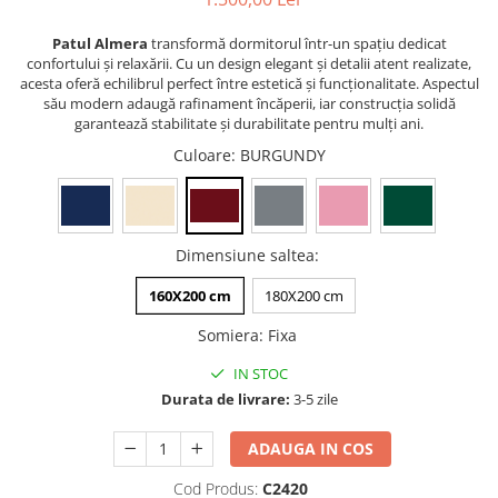
Patul Almera
transformă dormitorul într-un spațiu dedicat
confortului și relaxării. Cu un design elegant și detalii atent realizate,
acesta oferă echilibrul perfect între estetică și funcționalitate. Aspectul
său modern adaugă rafinament încăperii, iar construcția solidă
garantează stabilitate și durabilitate pentru mulți ani.
Culoare
: BURGUNDY
Dimensiune saltea
:
160X200 cm
180X200 cm
Somiera
:
Fixa
IN STOC
Durata de livrare:
3-5 zile
ADAUGA IN COS
Cod Produs:
C2420