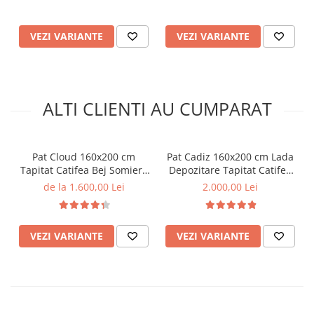
moale
moale
VEZI VARIANTE
VEZI VARIANTE
ALTI CLIENTI AU CUMPARAT
Pat Cloud 160x200 cm
Pat Cadiz 160x200 cm Lada
Tapitat Catifea Bej Somiera
Depozitare Tapitat Catifea
Inclusa
Bej Somiera Inclusa (cod ML
de la 1.600,00 Lei
2.000,00 Lei
2003)
VEZI VARIANTE
VEZI VARIANTE