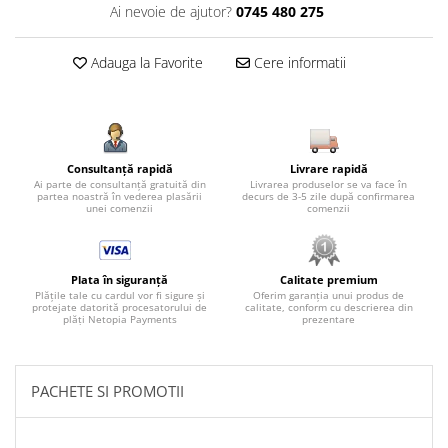
Ai nevoie de ajutor?
0745 480 275
Adauga la Favorite
Cere informatii
Consultanță rapidă
Livrare rapidă
Ai parte de consultanță gratuită din
Livrarea produselor se va face în
partea noastră în vederea plasării
decurs de 3-5 zile după confirmarea
unei comenzii
comenzii
Plata în siguranță
Calitate premium
Plățile tale cu cardul vor fi sigure și
Oferim garanția unui produs de
protejate datorită procesatorului de
calitate, conform cu descrierea din
plăți Netopia Payments
prezentare
PACHETE SI PROMOTII