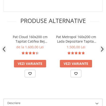
PRODUSE ALTERNATIVE
Pat Cloud 160x200 cm
Pat Metropol 160x200 cm
Pa
Tapitat Catifea Bej
Lada Depozitare Tapitat
L
Somiera Inclusa
Catifea Gri Somiera
de la 1.600,00 Lei
1.500,00 Lei
Inclusa (cod:G19)
In
VEZI VARIANTE
VEZI VARIANTE
Descriere