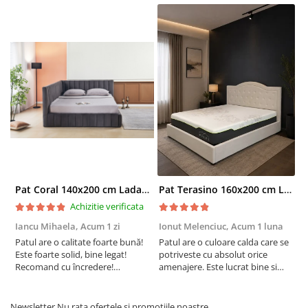
Pat Coral 140x200 cm Lada Depozitare Tapitat Catifea Gri Somiera Inclusa ( ML 2526 )
Pat Terasino 160x200 cm Lada Depozitare Tapitat Stofa Bej Somiera Inclusa
Achizitie verificata
Iancu Mihaela,
Acum 1 zi
Ionut Melenciuc,
Acum 1 luna
C
Patul are o calitate foarte bună!
Patul are o culoare calda care se
C
Este foarte solid, bine legat!
potriveste cu absolut orice
p
Recomand cu încredere!
amenajere. Este lucrat bine si
d
Raportul calitate/preț excelent.!
suntem foarte multumiti de
s
alegerea facuta. Va recomand cu
drag !
Newsletter
Nu rata ofertele si promotiile noastre