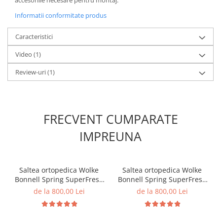
Informatii conformitate produs
Caracteristici
Video
(1)
Review-uri
(1)
FRECVENT CUMPARATE
IMPREUNA
Saltea ortopedica Wolke
Saltea ortopedica Wolke
Bonnell Spring SuperFresh
Bonnell Spring SuperFresh
160x200x20 cm, 17 cm
180x200x20 cm, 17 cm
de la 800,00 Lei
de la 800,00 Lei
arcuri individuale tip
arcuri individuale tip
Bonnell Spring, 3 cm spuma
Bonnell Spring, 3 cm spuma
poliuretanica, fermitate
poliuretanica, fermitate