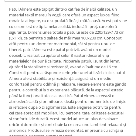
Patul Almera este tapițat dintr-o catifea de înaltă calitate, un
material textil mereu în vogă, care oferă un aspect luxos, fiind
moale la atingere, cu o suprafață fină și mătăsoasă. Acest pat vine
cu o somieră de tip lamelar, solidă, inclusă în preț, care oferă
siguranță. Dimensiunea totală a patului este de 220x129x173 cm
(LxHxl), ce permite o saltea de mărimea 160x200 cm. Conceput
atât pentru un dormitor matrimonial, cât și pentru unul de
tineret, patul Almera este patul potrivit, având un model
deosebit, realizat cu ajutorul celor 8 nasturi decorativi și
materialelor de bună calitate. Picioarele patului sunt din lemn,
ajutând la stabilitate și rezistență, avand o înaltime de 16 cm.
Construit pentru a răspunde cerințelor unei utilizări zilnice, patul
Almera oferă stabilitate și rezistență, asigurând un mediu
confortabil pentru odihnă și relaxare. Fiecare element este gândit
pentru a contribui la o experiență plăcută, de la aspectul estetic
până la funcționalitatea sa practică. Patul Almera creează o
atmosferă caldă și primitoare, ideală pentru momentele de liniște
și refacere după o zi aglomerată. Este alegerea potrivită pentru
cei care apreciază mobilierul cu personalitate, calitatea execuției
și confortul de durată. Acest model aduce un plus de valoare
oricărui dormitor și contribuie la crearea unui ambient relaxant și
armonios. Produsul se livrează demontat, împreună cu schița și
accesoriile necesare pentru montaj.