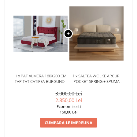
1 x PAT ALMERA 160X200 CM
1 x SALTEA WOLKE ARCURI
TAPITAT CATIFEA BURGUNDY
POCKET SPRING + SPUMA
SOMIERA INCLUSA (COD ML
EURO TOP 180X200X28 CM
2227-11)
3.000,00 Lei
2.850,00 Lei
Economisesti
150,00 Lei
CUMPARA-LE IMPREUNA