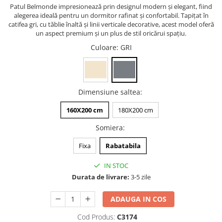
Patul Belmonde impresionează prin designul modern și elegant, fiind
alegerea ideală pentru un dormitor rafinat și confortabil. Tapițat în
catifea gri, cu tăblie înaltă și linii verticale decorative, acest model oferă
un aspect premium și un plus de stil oricărui spațiu.
Culoare
: GRI
Dimensiune saltea
:
160X200 cm
180X200 cm
Somiera
:
Fixa
Rabatabila
IN STOC
Durata de livrare:
3-5 zile
ADAUGA IN COS
Cod Produs:
C3174