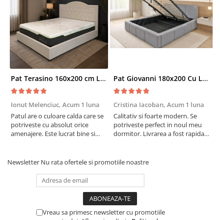
Pat Terasino 160x200 cm Lada Depozitare Tapitat Stofa Bej Somiera Inclusa
Pat Giovanni 180x200 Cu Lada De Depozitare Tapitat Catifea Gri Somiera Inclusa
Ionut Melenciuc,
Acum 1 luna
Cristina Iacoban,
Acum 1 luna
A
Patul are o culoare calda care se
Calitativ si foarte modern. Se
E
potriveste cu absolut orice
potriveste perfect in noul meu
e
amenajere. Este lucrat bine si
dormitor. Livrarea a fost rapida
S
suntem foarte multumiti de
si fara probleme. Recomand !
R
alegerea facuta. Va recomand cu
drag !
Newsletter
Nu rata ofertele si promotiile noastre
Vreau sa primesc newsletter cu promotiile