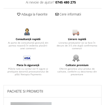
Ai nevoie de ajutor?
0745 480 275
Adauga la Favorite
Cere informatii
Consultanță rapidă
Livrare rapidă
Ai parte de consultanță gratuită din
Livrarea produselor se va face în
partea noastră în vederea plasării
decurs de 3-5 zile după confirmarea
unei comenzii
comenzii
Plata în siguranță
Calitate premium
Plățile tale cu cardul vor fi sigure și
Oferim garanția unui produs de
protejate datorită procesatorului de
calitate, conform cu descrierea din
plăți Netopia Payments
prezentare
PACHETE SI PROMOTII