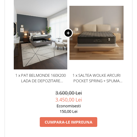
1 x PAT BELMONDE 160X200
1 x SALTEA WOLKE ARCURI
LADA DE DEPOZITARE
POCKET SPRING + SPUMA
TAPITAT CATIFEA GRI
EURO TOP 180X200X28 CM
(COD:2304)
3.600,00 Lei
3.450,00 Lei
Economisesti
150,00 Lei
CUMPARA-LE IMPREUNA