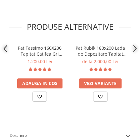
PRODUSE ALTERNATIVE
Pat Tassimo 160X200
Pat Rubik 180x200 Lada
Pa
Tapitat Catifea Gri
de Depozitare Tapitat
somiera inclusa
Catifea Gri (cod: ML2223)
1.200,00 Lei
de la 2.000,00 Lei
(cod:ML2113-UF910-05
GREY)
ADAUGA IN COS
VEZI VARIANTE
Descriere