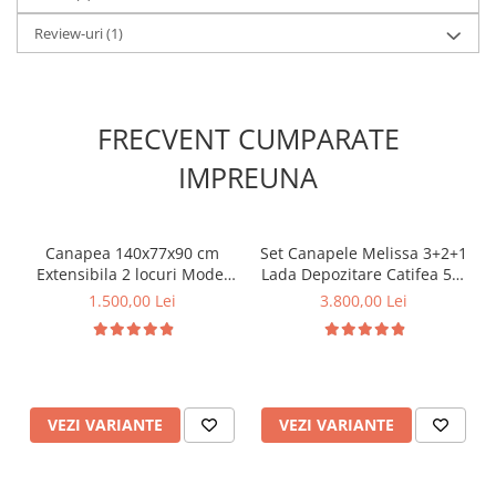
Review-uri
(1)
FRECVENT CUMPARATE
IMPREUNA
Canapea 140x77x90 cm
Set Canapele Melissa 3+2+1
Extensibila 2 locuri Model
Lada Depozitare Catifea 51-
One Tapiterie Catifea Gri
103 Gri
1.500,00 Lei
3.800,00 Lei
Inchis
VEZI VARIANTE
VEZI VARIANTE