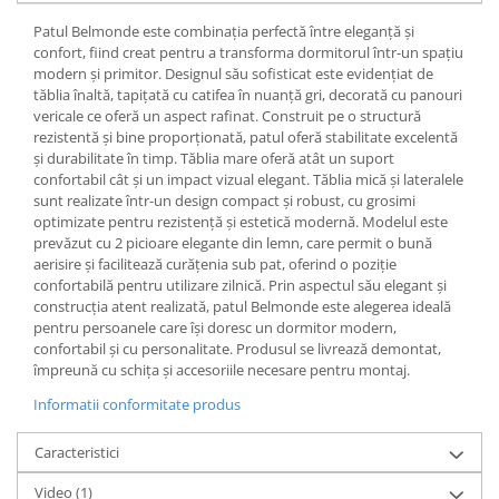
Patul Belmonde este combinația perfectă între eleganță și
confort, fiind creat pentru a transforma dormitorul într-un spațiu
modern și primitor. Designul său sofisticat este evidențiat de
tăblia înaltă, tapițată cu catifea în nuanță gri, decorată cu panouri
vericale ce oferă un aspect rafinat. Construit pe o structură
rezistentă și bine proporționată, patul oferă stabilitate excelentă
și durabilitate în timp. Tăblia mare oferă atât un suport
confortabil cât și un impact vizual elegant. Tăblia mică și lateralele
sunt realizate într-un design compact și robust, cu grosimi
optimizate pentru rezistență și estetică modernă. Modelul este
prevăzut cu 2 picioare elegante din lemn, care permit o bună
aerisire și facilitează curățenia sub pat, oferind o poziție
confortabilă pentru utilizare zilnică. Prin aspectul său elegant și
construcția atent realizată, patul Belmonde este alegerea ideală
pentru persoanele care își doresc un dormitor modern,
confortabil și cu personalitate. Produsul se livrează demontat,
împreună cu schița și accesoriile necesare pentru montaj.
Informatii conformitate produs
Caracteristici
Video
(1)