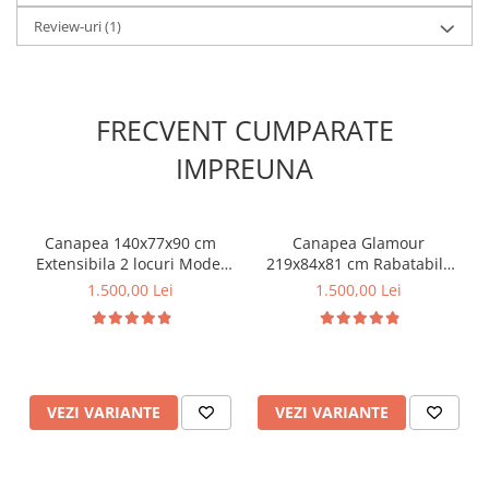
Review-uri
(1)
FRECVENT CUMPARATE
IMPREUNA
Canapea 140x77x90 cm
Canapea Glamour
Extensibila 2 locuri Model
219x84x81 cm Rabatabila
One Tapiterie Catifea Gri
Dark Grey
1.500,00 Lei
1.500,00 Lei
Inchis
VEZI VARIANTE
VEZI VARIANTE