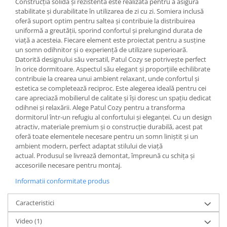
Construcția solidă și rezistentă este realizată pentru a asigura
stabilitate și durabilitate în utilizarea de zi cu zi. Somiera inclusă
oferă suport optim pentru saltea și contribuie la distribuirea
uniformă a greutății, sporind confortul și prelungind durata de
viață a acesteia. Fiecare element este proiectat pentru a susține
un somn odihnitor și o experiență de utilizare superioară.
Datorită designului său versatil, Patul Cozy se potrivește perfect
în orice dormitoare. Aspectul său elegant și proporțiile echilibrate
contribuie la crearea unui ambient relaxant, unde confortul și
estetica se completează reciproc. Este alegerea ideală pentru cei
care apreciază mobilierul de calitate și își doresc un spațiu dedicat
odihnei și relaxării. Alege Patul Cozy pentru a transforma
dormitorul într-un refugiu al confortului și eleganței. Cu un design
atractiv, materiale premium și o construcție durabilă, acest pat
oferă toate elementele necesare pentru un somn liniștit și un
ambient modern, perfect adaptat stilului de viață
actual. Produsul se livrează demontat, împreună cu schița și
accesoriile necesare pentru montaj.
Informatii conformitate produs
Caracteristici
Video
(1)