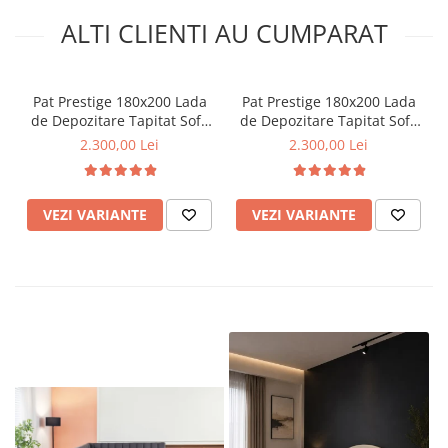
ALTI CLIENTI AU CUMPARAT
Pat Prestige 180x200 Lada
Pat Prestige 180x200 Lada
de Depozitare Tapitat Sofa
de Depozitare Tapitat Sofa
Gri (cod:ML2514)
Bej (cod:ML2514)
2.300,00 Lei
2.300,00 Lei
VEZI VARIANTE
VEZI VARIANTE