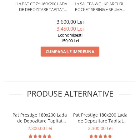
1 x PAT COZY 160X200 LADA
1 x SALTEA WOLKE ARCURI
DE DEPOZITARE TAPITAT
POCKET SPRING + SPUMA
STOFA BEJ (COD: ML2412)
EURO TOP 180X200X28 CM
3.600,00 Lei
3.450,00 Lei
Economisesti
150,00 Lei
CUMPARA-LE IMPREUNA
PRODUSE ALTERNATIVE
Pat Prestige 180x200 Lada
Pat Prestige 180x200 Lada
P
de Depozitare Tapitat
de Depozitare Tapitat
Sofa Gri (cod:ML2514)
Sofa Bej (cod:ML2514)
2.300,00 Lei
2.300,00 Lei