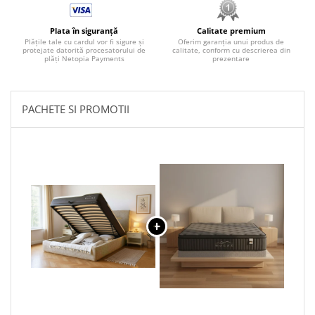
Plata în siguranță
Calitate premium
Plățile tale cu cardul vor fi sigure și
Oferim garanția unui produs de
protejate datorită procesatorului de
calitate, conform cu descrierea din
plăți Netopia Payments
prezentare
PACHETE SI PROMOTII