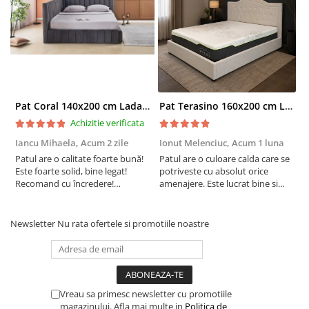
Pat Coral 140x200 cm Lada Depozitare Tapitat Catifea Gri Somiera Inclusa ( ML 2526 )
Pat Terasino 160x200 cm Lada Depozitare Tapitat Stofa Bej Somiera Inclusa
Achizitie verificata
Iancu Mihaela,
Acum 2 zile
Ionut Melenciuc,
Acum 1 luna
C
Patul are o calitate foarte bună!
Patul are o culoare calda care se
C
Este foarte solid, bine legat!
potriveste cu absolut orice
p
Recomand cu încredere!
amenajere. Este lucrat bine si
d
Raportul calitate/preț excelent.!
suntem foarte multumiti de
s
alegerea facuta. Va recomand cu
drag !
Newsletter
Nu rata ofertele si promotiile noastre
Vreau sa primesc newsletter cu promotiile
magazinului. Afla mai multe in
Politica de