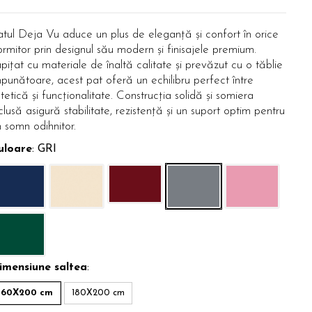
atul Deja Vu aduce un plus de eleganță și confort în orice
rmitor prin designul său modern și finisajele premium.
pițat cu materiale de înaltă calitate și prevăzut cu o tăblie
punătoare, acest pat oferă un echilibru perfect între
tetică și funcționalitate. Construcția solidă și somiera
clusă asigură stabilitate, rezistență și un suport optim pentru
 somn odihnitor.
uloare
: GRI
imensiune saltea
:
160X200 cm
180X200 cm