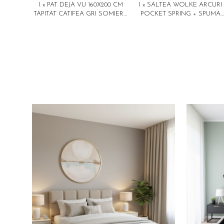
1 x PAT DEJA VU 160X200 CM
1 x SALTEA WOLKE ARCURI
TAPITAT CATIFEA GRI SOMIERA
POCKET SPRING + SPUMA
INCLUSA (COD ML 2005-04)
EURO TOP 180X200X28 CM