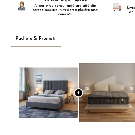
Ai parte de consultanță gratuită din
Livr
partea noastră în vederea plasării unei
de 
comenzii
Pachete Si Promotii