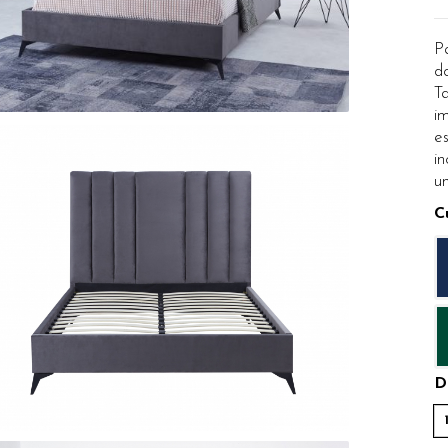
P
do
Ta
im
es
in
un
C
D