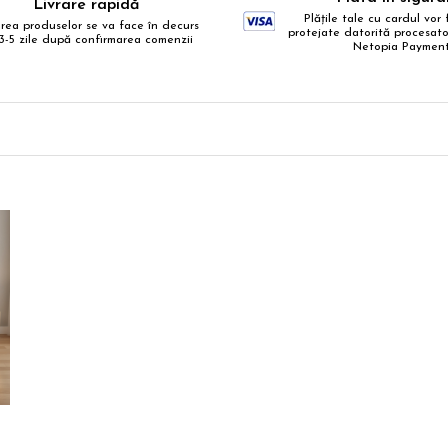
Livrare rapidă
Plățile tale cu cardul vor f
area produselor se va face în decurs
protejate datorită procesator
3-5 zile după confirmarea comenzii
Netopia Paymen