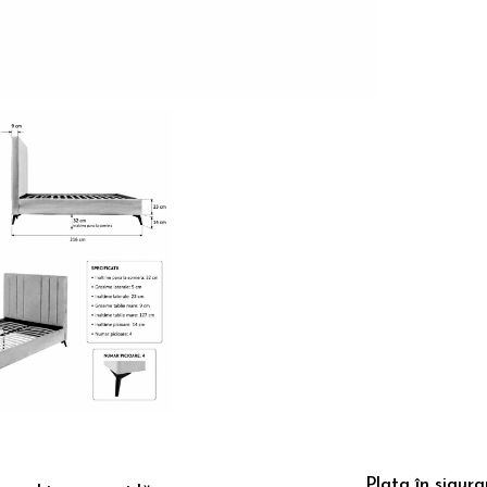
ribuie
ebook
Plata în sigur