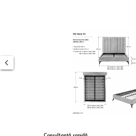
Dist
pe
Fac
Consultanță rapidă