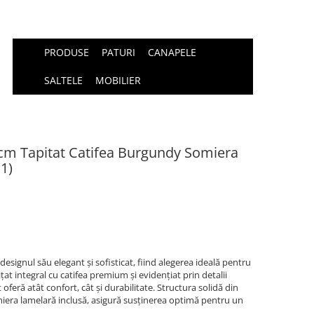
PRODUSE
PATURI
CANAPELE
SALTELE
MOBILIER
cm Tapitat Catifea Burgundy Somiera
1)
signul său elegant și sofisticat, fiind alegerea ideală pentru
at integral cu catifea premium și evidențiat prin detalii
 oferă atât confort, cât și durabilitate. Structura solidă din
miera lamelară inclusă, asigură susținerea optimă pentru un