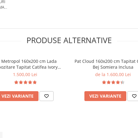
URI
MA
 CM
PRODUSE ALTERNATIVE
t Metropol 160x200 cm Lada
Pat Cloud 160x200 cm Tapitat 
ozitare Tapitat Catifea Ivory
Bej Somiera Inclusa
ra Inclusa (cod:G19-01-ivory)
1.500,00 Lei
de la 1.600,00 Lei
VEZI VARIANTE
VEZI VARIANTE