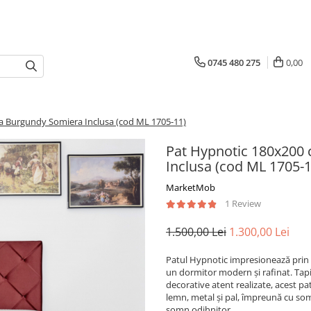
0745 480 275
0,00
ea Burgundy Somiera Inclusa (cod ML 1705-11)
Pat Hypnotic 180x200 
Inclusa (cod ML 1705-1
MarketMob
1 Review
1.500,00 Lei
1.300,00 Lei
Patul Hypnotic impresionează prin de
un dormitor modern și rafinat. Tapiț
decorative atent realizate, acest pat
lemn, metal și pal, împreună cu so
somn odihnitor.