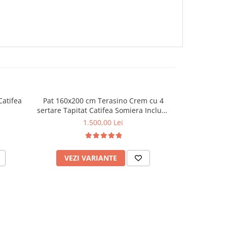
Catifea
Pat 160x200 cm Terasino Crem cu 4
Pat Tossino 1
sertare Tapitat Catifea Somiera Inclusa
Gri Somi
(cod D3-01)
1.500,00 Lei
de
VEZI VARIANTE
VEZI