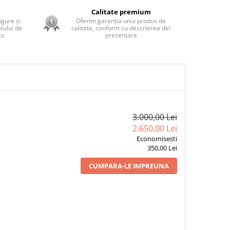
ă
Calitate premium
sigure și
Oferim garanția unui produs de
rului de
calitate, conform cu descrierea din
ts
prezentare
3.000,00 Lei
2.650,00 Lei
Economisesti
350,00 Lei
CUMPARA-LE IMPREUNA