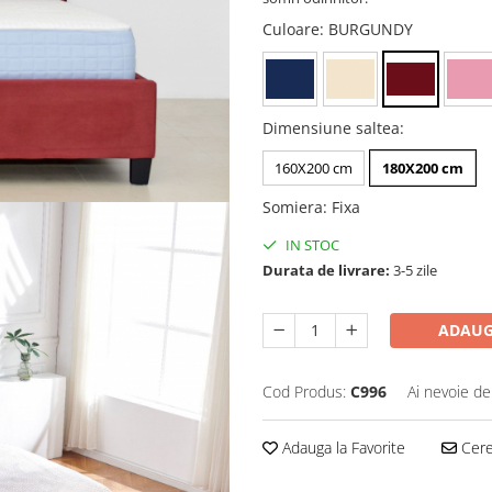
Culoare
: BURGUNDY
Dimensiune saltea
:
160X200 cm
180X200 cm
Somiera
:
Fixa
IN STOC
Durata de livrare:
3-5 zile
ADAUG
Cod Produs:
C996
Ai nevoie de
Adauga la Favorite
Cere 