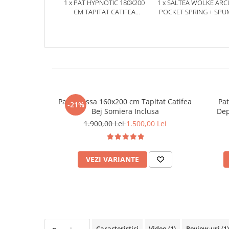
1 x PAT HYPNOTIC 180X200
1 x SALTEA WOLKE ARC
CM TAPITAT CATIFEA
POCKET SPRING + SPU
BURGUNDY SOMIERA
EURO TOP 180X200X28
INCLUSA (COD ML 1705-11)
Pat Melissa 160x200 cm Tapitat Catifea
Pa
-21%
Bej Somiera Inclusa
Dep
Somie
1.900,00 Lei
1.500,00 Lei
VEZI VARIANTE
Caracteristici
Video
(1)
Review-uri
(1)