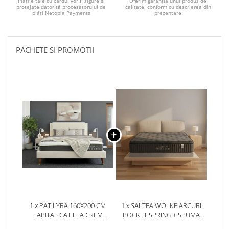
Plățile tale cu cardul vor fi sigure și
Oferim garanția unui produs de
protejate datorită procesatorului de
calitate, conform cu descrierea din
plăți Netopia Payments
prezentare
PACHETE SI PROMOTII
1 x PAT LYRA 160X200 CM
1 x SALTEA WOLKE ARCURI
TAPITAT CATIFEA CREM
POCKET SPRING + SPUMA
SOMIERA INCLUSA ML 2432
EURO TOP 180X200X28 CM