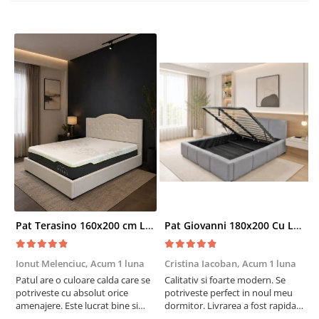
Pat Terasino 160x200 cm Lada Depozitare Tapitat Stofa Bej Somiera Inclusa
Pat Giovanni 180x200 Cu Lada De Depozitare Tapitat Catifea Gri Somiera Inclusa
Ionut Melenciuc,
Acum 1 luna
Cristina Iacoban,
Acum 1 luna
A
Patul are o culoare calda care se
Calitativ si foarte modern. Se
E
potriveste cu absolut orice
potriveste perfect in noul meu
e
amenajere. Este lucrat bine si
dormitor. Livrarea a fost rapida
S
suntem foarte multumiti de
si fara probleme. Recomand !
R