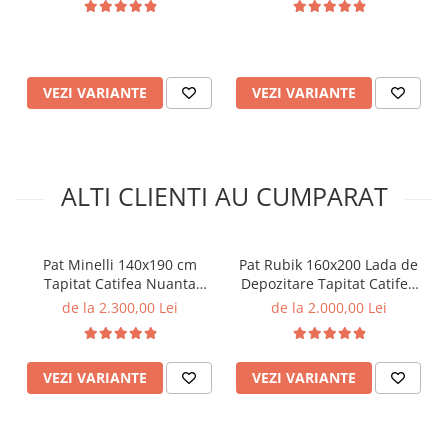
VEZI VARIANTE
VEZI VARIANTE
ALTI CLIENTI AU CUMPARAT
Pat Minelli 140x190 cm
Pat Rubik 160x200 Lada de
Tapitat Catifea Nuanta
Depozitare Tapitat Catifea
Crem Somiera Inclusa (cod
Gri (cod: ML2223)
de la 2.300,00 Lei
de la 2.000,00 Lei
RC65)
VEZI VARIANTE
VEZI VARIANTE