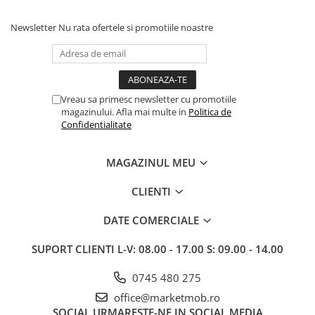
alegerea facuta. Va recomand cu
drag !
Newsletter
Nu rata ofertele si promotiile noastre
Vreau sa primesc newsletter cu promotiile
magazinului. Afla mai multe in
Politica de
Confidentialitate
MAGAZINUL MEU
CLIENTI
DATE COMERCIALE
SUPORT CLIENTI
L-V: 08.00 - 17.00 S: 09.00 - 14.00
0745 480 275
office@marketmob.ro
SOCIAL
URMARESTE-NE IN SOCIAL MEDIA