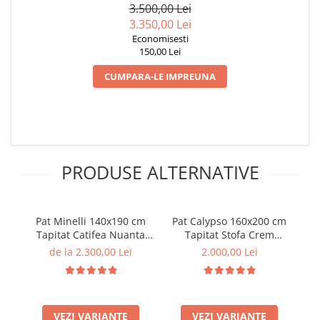
3.500,00 Lei
3.350,00 Lei
Economisesti
150,00 Lei
CUMPARA-LE IMPREUNA
PRODUSE ALTERNATIVE
Pat Minelli 140x190 cm
Pat Calypso 160x200 cm
P
Tapitat Catifea Nuanta
Tapitat Stofa Crem
Crem Somiera Inclusa
Somiera Inclusa (cod ML
De
de la 2.300,00 Lei
2.000,00 Lei
(cod RC65)
1506-01)
VEZI VARIANTE
VEZI VARIANTE