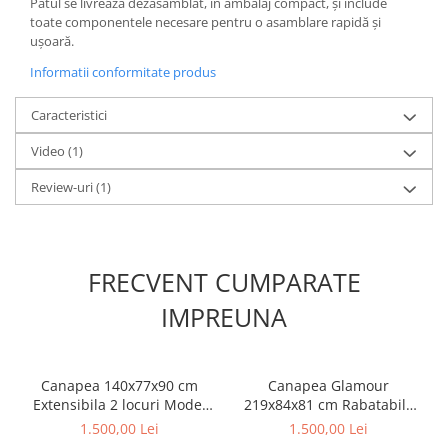
Patul se livrează dezasamblat, în ambalaj compact, și include
toate componentele necesare pentru o asamblare rapidă și
ușoară.
Informatii conformitate produs
Caracteristici
Video
(1)
Review-uri
(1)
FRECVENT CUMPARATE
IMPREUNA
Canapea 140x77x90 cm
Canapea Glamour
Extensibila 2 locuri Model
219x84x81 cm Rabatabila
One Tapiterie Catifea Gri
Dark Grey
1.500,00 Lei
1.500,00 Lei
Inchis