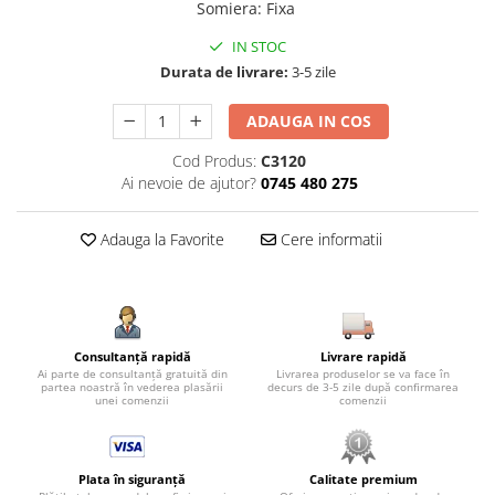
Somiera
:
Fixa
IN STOC
Durata de livrare:
3-5 zile
ADAUGA IN COS
Cod Produs:
C3120
Ai nevoie de ajutor?
0745 480 275
Adauga la Favorite
Cere informatii
Consultanță rapidă
Livrare rapidă
Ai parte de consultanță gratuită din
Livrarea produselor se va face în
partea noastră în vederea plasării
decurs de 3-5 zile după confirmarea
unei comenzii
comenzii
Plata în siguranță
Calitate premium