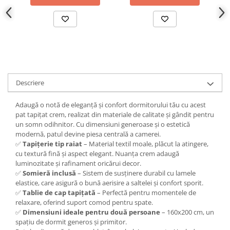
Descriere
Adaugă o notă de eleganță și confort dormitorului tău cu acest
pat tapițat crem, realizat din materiale de calitate și gândit pentru
un somn odihnitor. Cu dimensiuni generoase și o estetică
modernă, patul devine piesa centrală a camerei.
✅
Tapițerie tip raiat
– Material textil moale, plăcut la atingere,
cu textură fină și aspect elegant. Nuanța crem adaugă
luminozitate și rafinament oricărui decor.
✅
Somieră inclusă
– Sistem de susținere durabil cu lamele
elastice, care asigură o bună aerisire a saltelei și confort sporit.
✅
Tablie de cap tapițată
– Perfectă pentru momentele de
relaxare, oferind suport comod pentru spate.
✅
Dimensiuni ideale pentru două persoane
– 160x200 cm, un
spațiu de dormit generos și primitor.