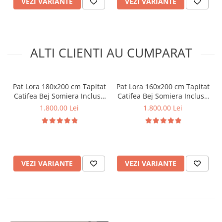
VEZI VARIANTE
VEZI VARIANTE
ALTI CLIENTI AU CUMPARAT
Pat Lora 180x200 cm Tapitat
Pat Lora 160x200 cm Tapitat
Catifea Bej Somiera Inclusa
Catifea Bej Somiera Inclusa
(cod ML 2302-01)
(cod ML 2302-01)
1.800,00 Lei
1.800,00 Lei
VEZI VARIANTE
VEZI VARIANTE