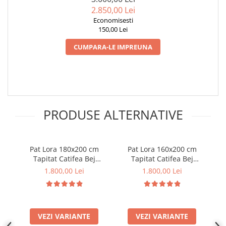
2.850,00 Lei
Economisesti
150,00 Lei
CUMPARA-LE IMPREUNA
PRODUSE ALTERNATIVE
Pat Lora 180x200 cm
Pat Lora 160x200 cm
P
Tapitat Catifea Bej
Tapitat Catifea Bej
Somiera Inclusa (cod ML
Somiera Inclusa (cod ML
1.800,00 Lei
1.800,00 Lei
2302-01)
2302-01)
VEZI VARIANTE
VEZI VARIANTE