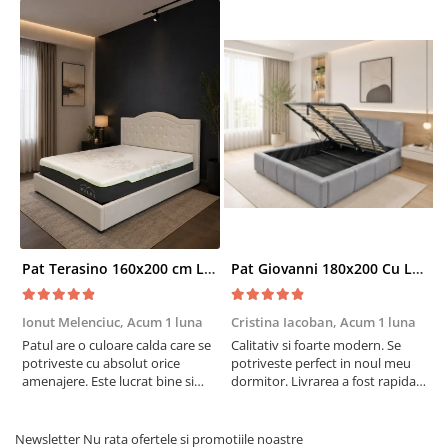
Pat Terasino 160x200 cm Lada Depozitare Tapitat Stofa Bej Somiera Inclusa
Pat Giovanni 180x200 Cu Lada De Depozitare Tapitat Catifea Gri Somiera Inclusa
Ionut Melenciuc,
Acum 1 luna
Cristina Iacoban,
Acum 1 luna
A
Patul are o culoare calda care se
Calitativ si foarte modern. Se
E
potriveste cu absolut orice
potriveste perfect in noul meu
e
amenajere. Este lucrat bine si
dormitor. Livrarea a fost rapida
S
suntem foarte multumiti de
si fara probleme. Recomand !
R
alegerea facuta. Va recomand cu
drag !
Newsletter
Nu rata ofertele si promotiile noastre