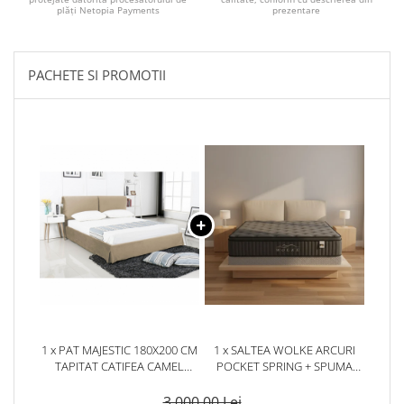
plăți Netopia Payments
prezentare
PACHETE SI PROMOTII
1 x PAT MAJESTIC 180X200 CM
1 x SALTEA WOLKE ARCURI
TAPITAT CATIFEA CAMEL
POCKET SPRING + SPUMA
SOMIERA INCLUSA (COD ML
EURO TOP 180X200X28 CM
1703)
3.000,00 Lei