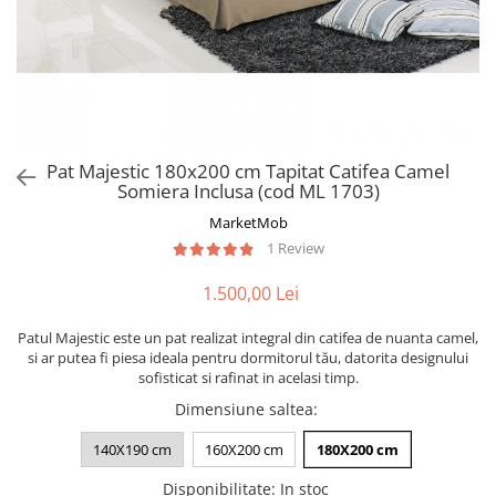
Pat Majestic 180x200 cm Tapitat Catifea Camel
Somiera Inclusa (cod ML 1703)
MarketMob
1 Review
1.500,00 Lei
Patul Majestic este un pat realizat integral din catifea de nuanta camel,
si ar putea fi piesa ideala pentru dormitorul tău, datorita designului
sofisticat si rafinat in acelasi timp.
Dimensiune saltea
:
140X190 cm
160X200 cm
180X200 cm
Disponibilitate
:
In stoc