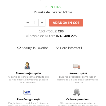
IN STOC
Durata de livrare:
1-3 zile
ADAUGA IN COS
Cod Produs:
C80
Ai nevoie de ajutor?
0745 480 275
Adauga la Favorite
Cere informatii
Consultanță rapidă
Livrare rapidă
Ai parte de consultanță gratuită din
Livrarea produselor se va face în
partea noastră în vederea plasării
decurs de 3-5 zile după confirmarea
unei comenzii
comenzii
Plata în siguranță
Calitate premium
Plățile tale cu cardul vor fi sigure și
Oferim garanția unui produs de
protejate datorită procesatorului de
calitate, conform cu descrierea din