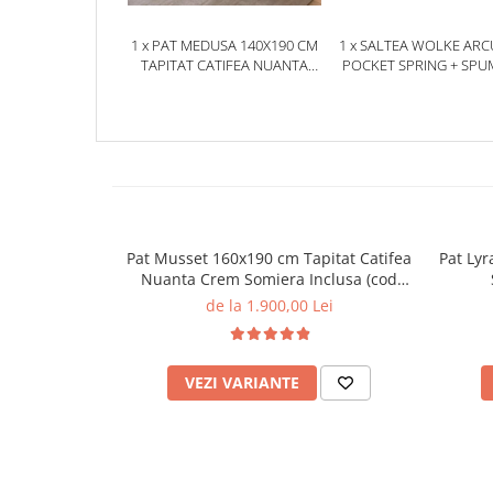
1 x PAT MEDUSA 140X190 CM
1 x SALTEA WOLKE ARC
TAPITAT CATIFEA NUANTA
POCKET SPRING + SPU
CREM SOMIERA INCLUSA
EURO TOP 180X200X28
(COD 9925)
Pat Musset 160x190 cm Tapitat Catifea
Pat Lyr
Nuanta Crem Somiera Inclusa (cod
6607)
de la 1.900,00 Lei
VEZI VARIANTE