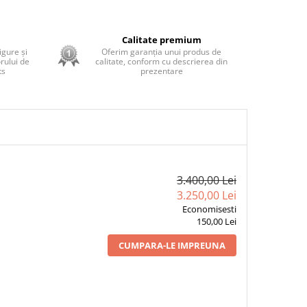
ă
Calitate premium
sigure și
Oferim garanția unui produs de
rului de
calitate, conform cu descrierea din
ts
prezentare
3.400,00 Lei
3.250,00 Lei
Economisesti
150,00 Lei
CUMPARA-LE IMPREUNA