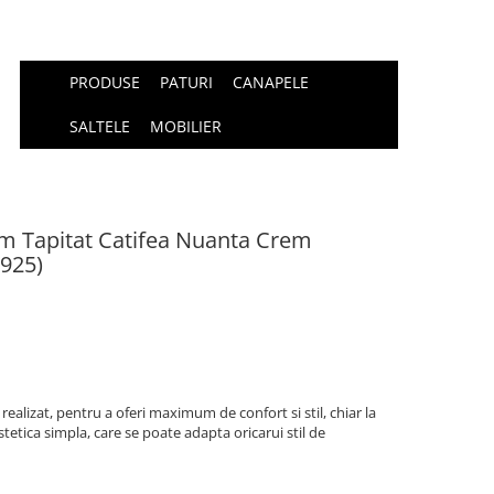
PRODUSE
PATURI
CANAPELE
SALTELE
MOBILIER
m Tapitat Catifea Nuanta Crem
9925)
ealizat, pentru a oferi maximum de confort si stil, chiar la
stetica simpla, care se poate adapta oricarui stil de