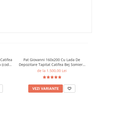
Catifea
Pat Giovanni 160x200 Cu Lada De
Pat Rubik 1
 (cod
Depozitare Tapitat Catifea Bej Somiera
Teddy Alb/Cr
Inclusa
ML 
de la 1.500,00 Lei
de
VEZI VARIANTE
VEZI