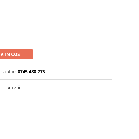
A IN COS
e ajutor?
0745 480 275
informatii