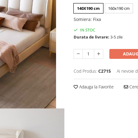
140X190 cm
160x190 cm
Somiera
:
Fixa
IN STOC
Durata de livrare:
3-5 zile
ADAUG
Cod Produs:
C2715
Ai nevoie d
Adauga la Favorite
Cere 