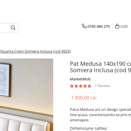
0745 480 275
0,00
 Nuanta Crem Somiera Inclusa (cod 9925)
Pat Medusa 140x190 c
Somiera Inclusa (cod 
MarketMob
1 Review
1.900,00 Lei
Patul Medusa are un design special r
tine acasa, caracterizandu-se prin e
amenajare.
Dimensiune saltea
: