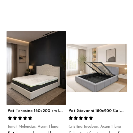
Pat Terasino 160x200 cm Lada Depozitare Tapitat Stofa Bej Somiera Inclusa
Pat Giovanni 180x200 Cu Lada De Depozitare Tapitat Catifea Gri Somiera Inclusa
Ionut Melenciuc,
Acum 1 luna
Cristina Iacoban,
Acum 1 luna
A