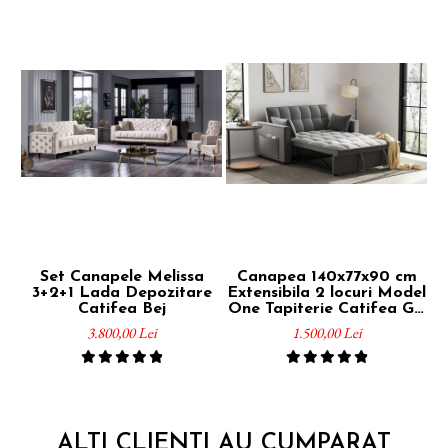
Set Canapele Melissa
Canapea 140x77x90 cm
S
3+2+1 Lada Depozitare
Extensibila 2 locuri Model
Bo
Catifea Bej
One Tapiterie Catifea Gri
Inchis
3.800,00 Lei
1.500,00 Lei
ALTI CLIENTI AU CUMPARAT