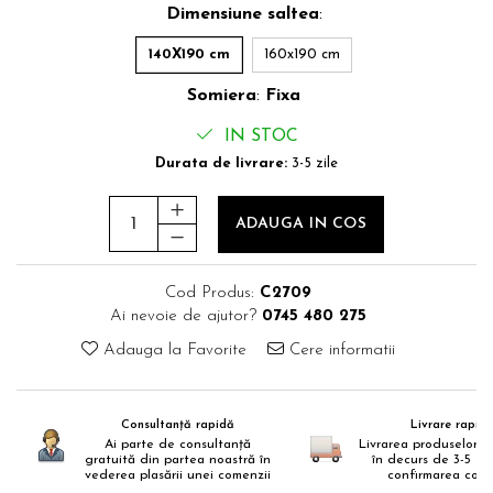
Dimensiune saltea
:
140X190 cm
160x190 cm
Somiera
:
Fixa
IN STOC
Durata de livrare:
3-5 zile
ADAUGA IN COS
Cod Produs:
C2709
Ai nevoie de ajutor?
0745 480 275
Adauga la Favorite
Cere informatii
Consultanță rapidă
Livrare rapid
Ai parte de consultanță
Livrarea produselor s
gratuită din partea noastră în
în decurs de 3-5 zi
vederea plasării unei comenzii
confirmarea come