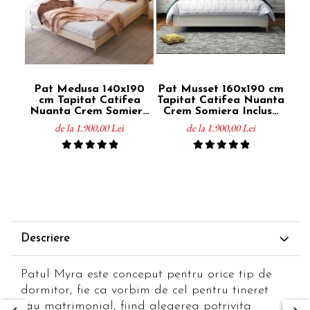
Pat Medusa 140x190
Pat Musset 160x190 cm
Pat
cm Tapitat Catifea
Tapitat Catifea Nuanta
Tap
Nuanta Crem Somiera
Crem Somiera Inclusa
Cr
Inclusa (cod 9925)
(cod 6607)
de la 1.900,00 Lei
de la 1.900,00 Lei
Descriere
Patul Myra este conceput pentru orice tip de
dormitor, fie ca vorbim de cel pentru tineret
sau matrimonial, fiind alegerea potrivita