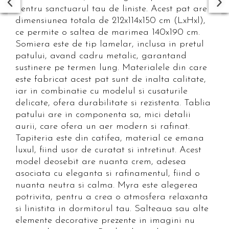
pentru sanctuarul tau de liniste. Acest pat are
dimensiunea totala de 212x114x150 cm (LxHxl),
ce permite o saltea de marimea 140x190 cm.
Somiera este de tip lamelar, inclusa in pretul
patului, avand cadru metalic, garantand
sustinere pe termen lung. Materialele din care
este fabricat acest pat sunt de inalta calitate,
iar in combinatie cu modelul si cusaturile
delicate, ofera durabilitate si rezistenta. Tablia
patului are in componenta sa, mici detalii
aurii, care ofera un aer modern si rafinat.
Tapiteria este din catifea, material ce emana
luxul, fiind usor de curatat si intretinut. Acest
model deosebit are nuanta crem, adesea
asociata cu eleganta si rafinamentul, fiind o
nuanta neutra si calma. Myra este alegerea
potrivita, pentru a crea o atmosfera relaxanta
si linistita in dormitorul tau. Salteaua sau alte
elemente decorative prezente in imagini nu