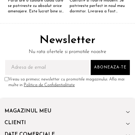
Patul are o culoare calda care
Calitativ si foarte modern. Se
E
se potriveste cu absolut orice
potriveste perfect in noul meu
e
amenajere. Este lucrat bine si
dormitor. Livrarea a fost
S
suntem foarte multumiti de
rapida si fara probleme.
R
alegerea facuta. Va recomand
Recomand !
cu drag !
Newsletter
Nu rata ofertele si promotiile noastre
Vreau sa primesc newsletter cu promotiile magazinului. Afla mai
multe in
Politica de Confidentialitate
MAGAZINUL MEU
CLIENTI
DATE COMERCIALE