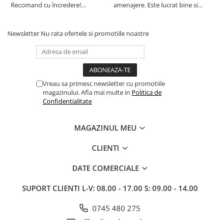
Recomand cu încredere!
amenajere. Este lucrat bine si
d
Raportul calitate/preț excelent.!
suntem foarte multumiti de
s
alegerea facuta. Va recomand cu
drag !
Newsletter
Nu rata ofertele si promotiile noastre
Vreau sa primesc newsletter cu promotiile
magazinului. Afla mai multe in
Politica de
Confidentialitate
MAGAZINUL MEU
CLIENTI
DATE COMERCIALE
SUPORT CLIENTI
L-V: 08.00 - 17.00 S: 09.00 - 14.00
0745 480 275