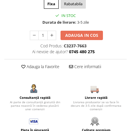
Fixa
Rabatabila
IN STOC
Durata de livrare:
3-5 zile
ADAUGA IN COS
Cod Produs:
C3237-7663
Ai nevoie de ajutor?
0745 480 275
Adauga la Favorite
Cere informatii
Consultanță rapidă
Livrare rapidă
Ai parte de consultanță gratuită din
Livrarea produselor se va face în
partea noastră în vederea plasării
decurs de 3-5 zile după confirmarea
unei comenzii
comenzii
Plata în siguranță
Calitate premium