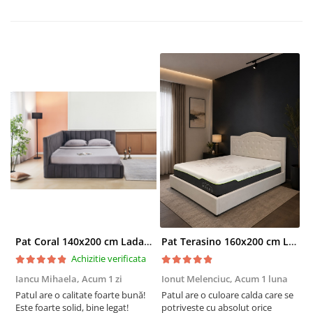
Pat Coral 140x200 cm Lada Depozitare Tapitat Catifea Gri Somiera Inclusa ( ML 2526 )
Pat Terasino 160x200 cm Lada Depozitare Tapitat Stofa Bej Somiera Inclusa
Achizitie verificata
Iancu Mihaela,
Acum 1 zi
Ionut Melenciuc,
Acum 1 luna
C
Patul are o calitate foarte bună!
Patul are o culoare calda care se
C
Este foarte solid, bine legat!
potriveste cu absolut orice
p