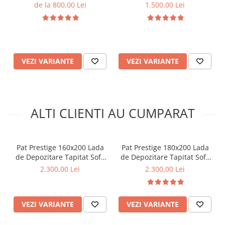
180x200x20 cm, 17 cm
One Tapiterie Catifea Gri
de la 800,00 Lei
1.500,00 Lei
arcuri individuale tip
Inchis
Bonnell Spring, 3 cm spuma
poliuretanica, fermitate
moale
VEZI VARIANTE
VEZI VARIANTE
ALTI CLIENTI AU CUMPARAT
Pat Prestige 160x200 Lada
Pat Prestige 180x200 Lada
de Depozitare Tapitat Sofa
de Depozitare Tapitat Sofa
Gri (cod:ML2514)
Bej (cod:ML2514)
2.300,00 Lei
2.300,00 Lei
VEZI VARIANTE
VEZI VARIANTE