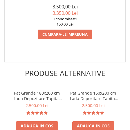
DESCHIS SOMIERA INCLUSA (
EURO TOP 180X200X28 CM
ML 2516 )
3.500,00 Lei
3.350,00 Lei
Economisesti
150,00 Lei
CUMPARA-LE IMPREUNA
PRODUSE ALTERNATIVE
Pat Grande 180x200 cm
Pat Grande 160x200 cm
Pa
Lada Depozitare Tapitat
Lada Depozitare Tapitat
Stofa Maro Deschis
Stofa Maro Deschis
2.500,00 Lei
2.500,00 Lei
Somiera Inclusa ( ML
Somiera Inclusa ( ML
2516 )
2516 )
ADAUGA IN COS
ADAUGA IN COS