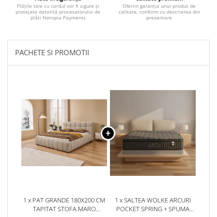
Plățile tale cu cardul vor fi sigure și
Oferim garanția unui produs de
protejate datorită procesatorului de
calitate, conform cu descrierea din
plăți Netopia Payments
prezentare
PACHETE SI PROMOTII
1 x PAT GRANDE 180X200 CM
1 x SALTEA WOLKE ARCURI
TAPITAT STOFA MARO
POCKET SPRING + SPUMA