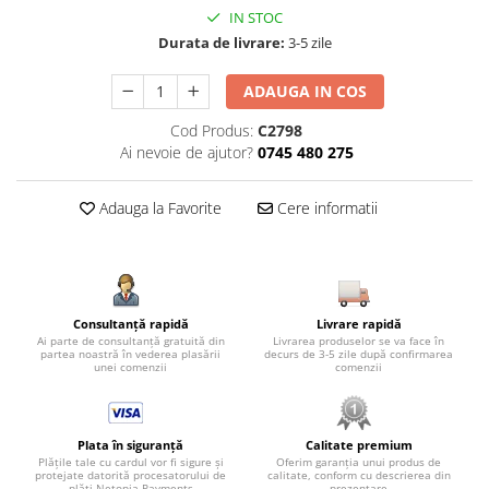
IN STOC
Durata de livrare:
3-5 zile
ADAUGA IN COS
Cod Produs:
C2798
Ai nevoie de ajutor?
0745 480 275
Adauga la Favorite
Cere informatii
Consultanță rapidă
Livrare rapidă
Ai parte de consultanță gratuită din
Livrarea produselor se va face în
partea noastră în vederea plasării
decurs de 3-5 zile după confirmarea
unei comenzii
comenzii
Plata în siguranță
Calitate premium
Plățile tale cu cardul vor fi sigure și
Oferim garanția unui produs de
protejate datorită procesatorului de
calitate, conform cu descrierea din
plăți Netopia Payments
prezentare