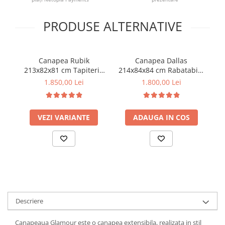
PRODUSE ALTERNATIVE
Canapea Rubik
Canapea Dallas
S
213x82x81 cm Tapiterie
214x84x84 cm Rabatabila
Catifea Gri Inchis (cod AF
Stofa Dark Grey (cod AF
L
1.850,00 Lei
1.800,00 Lei
2423)
2403-45)
VEZI VARIANTE
ADAUGA IN COS
Descriere
Canapeaua Glamour este o canapea extensibila, realizata in stil