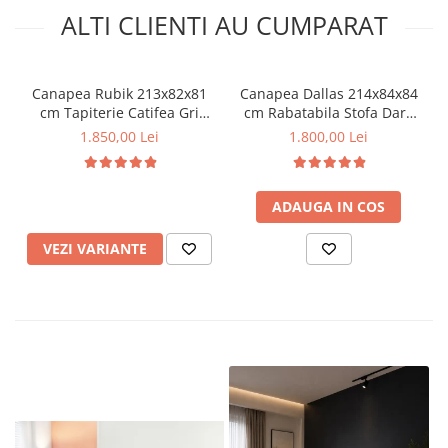
ALTI CLIENTI AU CUMPARAT
Canapea Rubik 213x82x81
Canapea Dallas 214x84x84
cm Tapiterie Catifea Gri
cm Rabatabila Stofa Dark
Inchis (cod AF 2423)
Grey (cod AF 2403-45)
1.850,00 Lei
1.800,00 Lei
ADAUGA IN COS
VEZI VARIANTE