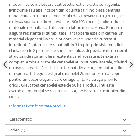
modern, ce completeaza atat estetic, cat si practic sufrageriile,
living-urile sau alte incaperi din locuinta ta, fiind piesa centrala!
Canapeaua are dimensiunea totala de 219x84x81 cm (LxHxl), iar
extinsa, spatiul de dormit este de 190x103 cm (Lxl), folosindu-se
materiale de inalta calitate pentru fabricarea acesteia. Picioarele,
asigura rezistenta si durabilitate, iar tapiteria este din catifea, un
material elegant si luxos, in nuanta verde, usor de curatat si
intretinut. Spatarul este rabatabil, in 3 trepte, prin sistemul click-
clack, iar cele 2 picioare de sprijin metalice, depozitate in interiorul
structurii de spatar, ofera rezitenta cand aceasta este extinsa
complet. Ambele brate ale canapelei au buzunare laterale, oferind
un aspect aparte. Sezutul este format din arcuri, umplutura fiind
din spuma. Intregul design al canapelei Glamour este conceput
pentru un decor elegant, care cu siguranta va atrage privirile
oricui. Greutatea canapelei este de 50 kg. Produsul nu este
asamblat, montajul se realizeaza usor, pe baza instructiunilor din
colet.
Informatii conformitate produs
Caracteristici
Video
(1)