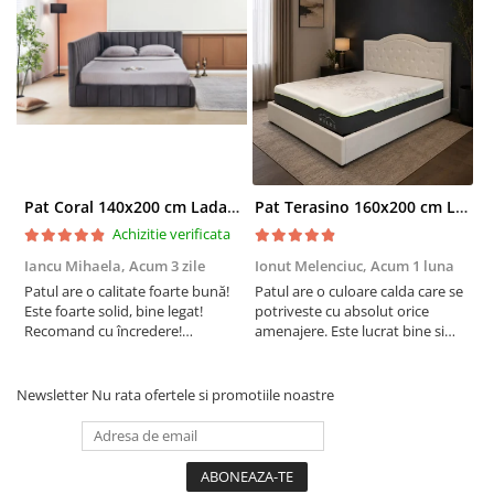
Pat Coral 140x200 cm Lada Depozitare Tapitat Catifea Gri Somiera Inclusa ( ML 2526 )
Pat Terasino 160x200 cm Lada Depozitare Tapitat Stofa Bej Somiera Inclusa
Achizitie verificata
Iancu Mihaela,
Acum 3 zile
Ionut Melenciuc,
Acum 1 luna
C
Patul are o calitate foarte bună!
Patul are o culoare calda care se
C
Este foarte solid, bine legat!
potriveste cu absolut orice
p
Recomand cu încredere!
amenajere. Este lucrat bine si
d
Raportul calitate/preț excelent.!
suntem foarte multumiti de
s
alegerea facuta. Va recomand cu
drag !
Newsletter
Nu rata ofertele si promotiile noastre