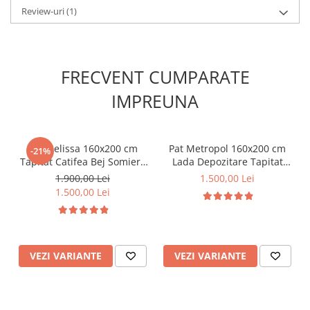
Review-uri
(1)
FRECVENT CUMPARATE
IMPREUNA
Pat Melissa 160x200 cm
Pat Metropol 160x200 cm
-21%
Tapitat Catifea Bej Somiera
Lada Depozitare Tapitat
Inclusa
Catifea Ivory Somiera
1.900,00 Lei
1.500,00 Lei
Inclusa (cod:G19-01-ivory)
1.500,00 Lei
VEZI VARIANTE
VEZI VARIANTE