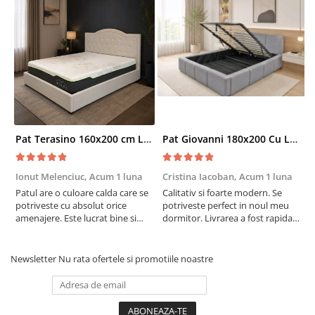
Pat Terasino 160x200 cm Lada Depozitare Tapitat Stofa Bej Somiera Inclusa
Pat Giovanni 180x200 Cu Lada De Depozitare Tapitat Catifea Gri Somiera Inclusa
Ionut Melenciuc,
Acum 1 luna
Cristina Iacoban,
Acum 1 luna
A
Patul are o culoare calda care se
Calitativ si foarte modern. Se
E
potriveste cu absolut orice
potriveste perfect in noul meu
e
amenajere. Este lucrat bine si
dormitor. Livrarea a fost rapida
S
suntem foarte multumiti de
si fara probleme. Recomand !
R
alegerea facuta. Va recomand cu
drag !
Newsletter
Nu rata ofertele si promotiile noastre