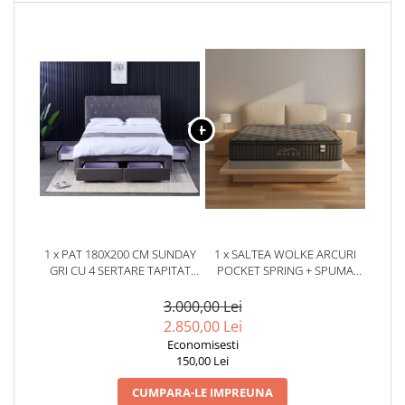
1 x PAT 180X200 CM SUNDAY
1 x SALTEA WOLKE ARCURI
GRI CU 4 SERTARE TAPITAT
POCKET SPRING + SPUMA
CATIFEA SOMIERA
EURO TOP 180X200X28 CM
INCLUSA(COD:D1-HLR-19-
3.000,00 Lei
GREY)
2.850,00 Lei
Economisesti
150,00 Lei
CUMPARA-LE IMPREUNA