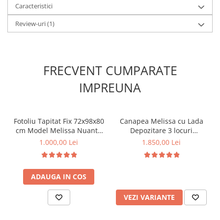
Caracteristici
Review-uri
(1)
FRECVENT CUMPARATE
IMPREUNA
Fotoliu Tapitat Fix 72x98x80
Canapea Melissa cu Lada
cm Model Melissa Nuanta
Depozitare 3 locuri
Bej
Tapiterie Catifea Albastru
1.000,00 Lei
1.850,00 Lei
Inchis
ADAUGA IN COS
VEZI VARIANTE