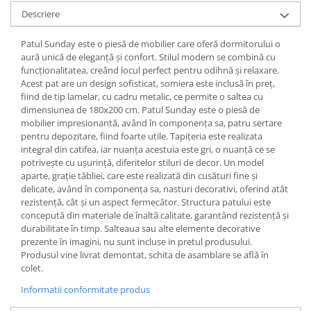
Descriere
Patul Sunday este o piesă de mobilier care oferă dormitorului o
aură unică de eleganță și confort. Stilul modern se combină cu
funcționalitatea, creând locul perfect pentru odihnă și relaxare.
Acest pat are un design sofisticat, somiera este inclusă în preț,
fiind de tip lamelar, cu cadru metalic, ce permite o saltea cu
dimensiunea de 180x200 cm. Patul Sunday este o piesă de
mobilier impresionantă, având în componența sa, patru sertare
pentru depozitare, fiind foarte utile. Tapițeria este realizata
integral din catifea, iar nuanța acestuia este gri, o nuanță ce se
potrivește cu ușurință, diferitelor stiluri de decor. Un model
aparte, grație tăbliei, care este realizată din cusături fine și
delicate, având în componența sa, nasturi decorativi, oferind atât
rezistență, cât și un aspect fermecător. Structura patului este
concepută din materiale de înaltă calitate, garantând rezistență și
durabilitate în timp. Salteaua sau alte elemente decorative
prezente în imagini, nu sunt incluse in pretul produsului.
Produsul vine livrat demontat, schita de asamblare se află în
colet.
Informatii conformitate produs