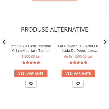
PRODUSE ALTERNATIVE
Pat 180x200 cm Terasino
Pat Giovanni 160x200 Cu
P
Gri cu 4 sertare Tapitat
Lada De Depozitare
T
Catifea Somiera Inclusa
Tapitat Catifea Gri
1.500,00 Lei
de la 1.500,00 Lei
(cod D3)
Somiera Inclusa
VEZI VARIANTE
VEZI VARIANTE