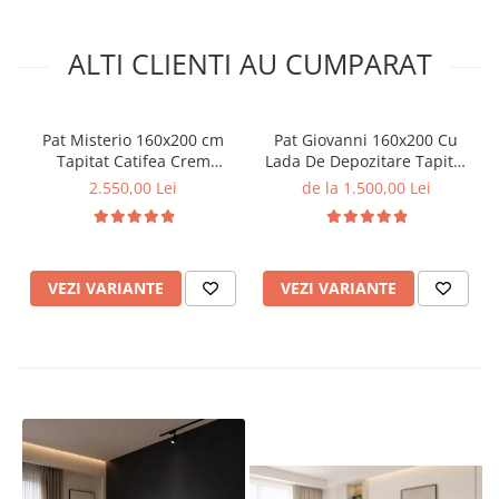
ALTI CLIENTI AU CUMPARAT
Pat Misterio 160x200 cm
Pat Giovanni 160x200 Cu
Tapitat Catifea Crem
Lada De Depozitare Tapitat
Somiera Inclusa (cod AF
Catifea Gri Somiera Inclusa
2.550,00 Lei
de la 1.500,00 Lei
3589-01)
VEZI VARIANTE
VEZI VARIANTE