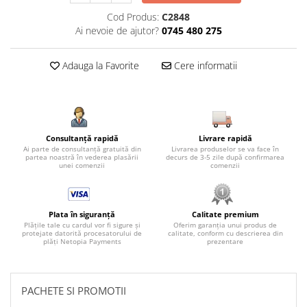
Cod Produs:
C2848
Ai nevoie de ajutor?
0745 480 275
Adauga la Favorite
Cere informatii
Consultanță rapidă
Livrare rapidă
Ai parte de consultanță gratuită din
Livrarea produselor se va face în
partea noastră în vederea plasării
decurs de 3-5 zile după confirmarea
unei comenzii
comenzii
Plata în siguranță
Calitate premium
Plățile tale cu cardul vor fi sigure și
Oferim garanția unui produs de
protejate datorită procesatorului de
calitate, conform cu descrierea din
plăți Netopia Payments
prezentare
PACHETE SI PROMOTII